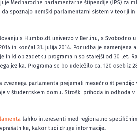
juje Mednarodne parlamentarne štipendije (IPS) za ml
t, da spoznajo nemški parlamentarni sistem v teoriji in 
elovanju s Humboldt univerzo v Berlinu, s Svobodno un
 2014 in končal 31. julija 2014. Ponudba je namenjena 
nije in ki ob zadetku programa niso starejši od 30 let.
a jezika. Programa se bo udeležilo ca. 120 oseb iz 28
zveznega parlamenta prejemali mesečno štipendijo v v
je v študentskem domu. Stroški prihoda in odhoda v B
rlamenta
lahko interesenti med regionalno specifičnimi
vprašalnike, kakor tudi druge informacije.