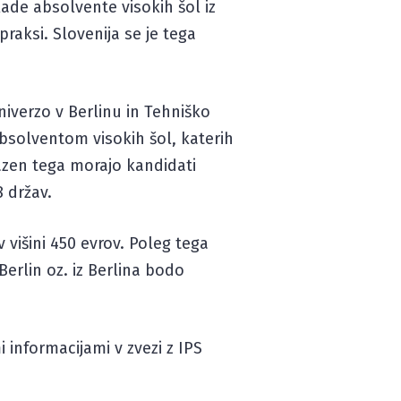
ade absolvente visokih šol iz
praksi. Slovenija se je tega
iverzo v Berlinu in Tehniško
absolventom visokih šol, katerih
 Razen tega morajo kandidati
 držav.
išini 450 evrov. Poleg tega
erlin oz. iz Berlina bodo
 informacijami v zvezi z IPS