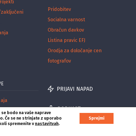
rojekti
Pridobitev
/zaključeni
Socialna varnost
Obračun davkov
anja
Listina pravic EFJ
Orodja za določanje cen
fotografov
VE
PRIJAVI NAPAD
aja
PODKAST
,
se bodo na vaše naprave
jo. Če se ne strinjate z uporabo
Sprejmi
cije
rkoli spremenite v
nastavitvah
.