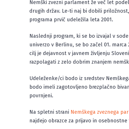
Nemški zvezni parlament že več let podel
drugih držav. Le-ti naj bi dobili priložnos
programa prvič udeležila leta 2001.
Naslednji program, ki se bo izvajal v sod
univerzo v Berlinu, se bo začel 01. marca
cilj je dejavnost v javnem življenju Slove
razpolagati z zelo dobrim znanjem nemškeg
Udeleženke/ci bodo iz sredstev Nemškega 
bodo imeli zagotovljeno brezplačno bivan
povrnjeni.
Na spletni strani
Nemškega zveznega pa
najdejo obrazce za prijavo in osebnostne 