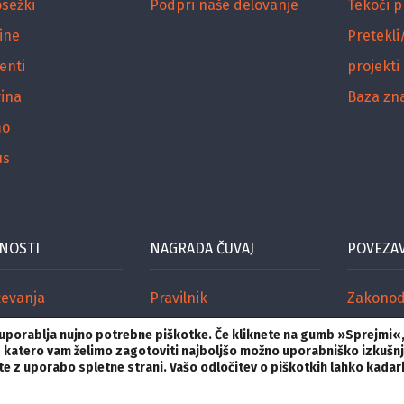
osežki
Podpri naše delovanje
Tekoči p
ine
Pretekli
enti
projekti
ina
Baza zn
mo
us
NOSTI
NAGRADA ČUVAJ
POVEZA
ževanja
Pravilnik
Zakonod
de
Žirija
Mediji
i uporablja nujno potrebne piškotke. Če kliknete na gumb »Sprejmi«
nk, s katero vam želimo zagotoviti najboljšo možno uporabniško izkušn
Prijava
Organiza
ujte z uporabo spletne strani. Vašo odločitev o piškotkih lahko kada
Nagrajenci