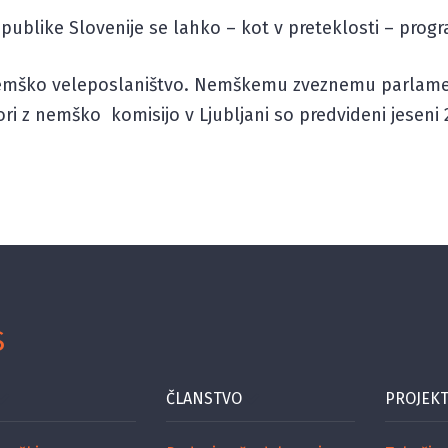
epublike Slovenije se lahko – kot v preteklosti – progra
nemško veleposlaništvo. Nemškemu zveznemu parlamen
ri z nemško komisijo v Ljubljani so predvideni jeseni 
S
ČLANSTVO
PROJEKT