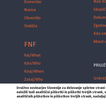
Naši d
Komentar
Skupšč
Novice
Dokum
Obvestilo
Zgodov
Stališče
Kdo s
About 
FNF
Kaj/What
Kdo/Who
PRILOŽ
Kdaj/When
Izobra
Zakaj/Why
Nagra
Arhiv / Archive
Društvo novinarjev Slovenije za delovanje spletne stran
naložili tudi analitični piškotki in piškotki tretjih stra
Razpisi
analitičnih piškotkov in piškotkov tretjih strank, nadalj
NČR