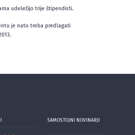
ma udeležijo trije štipendisti.
tu je nato treba predlagati
2013.
I
SAMOSTOJNI NOVINARJI