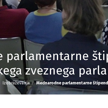
parlamentarne štip
ega zveznega parl
Izobraževanja
Mednarodne parlamentarne štipend