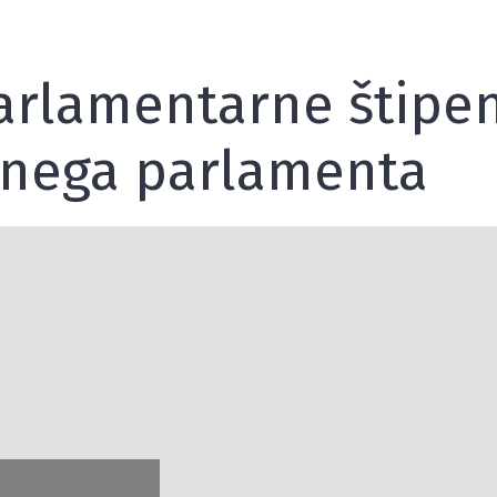
lamentarne štipend
nega parlamenta