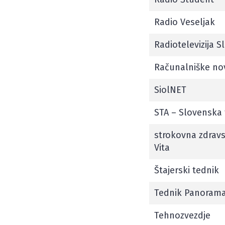
Radio Veseljak
Radiotelevizija S
Računalniške no
SiolNET
STA – Slovenska 
strokovna zdravs
Vita
Štajerski tednik
Tednik Panoram
Tehnozvezdje