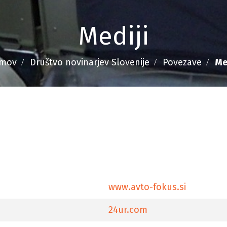
Mediji
mov
Društvo novinarjev Slovenije
Povezave
Me
www.avto-fokus.si
24ur.com