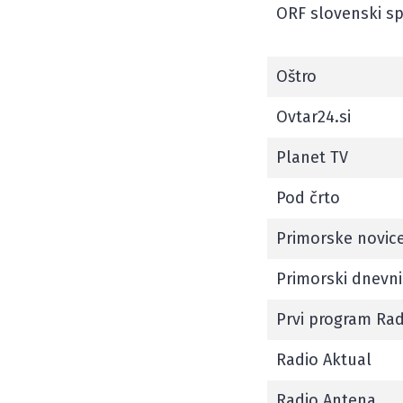
ORF slovenski s
Oštro
Ovtar24.si
Planet TV
Pod črto
Primorske novic
Primorski dnevn
Prvi program Rad
Radio Aktual
Radio Antena