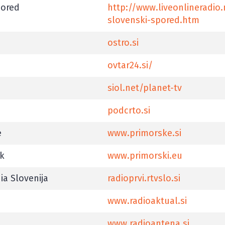
pored
http://www.liveonlineradio.
slovenski-spored.htm
ostro.si
ovtar24.si/
siol.net/planet-tv
podcrto.si
e
www.primorske.si
ik
www.primorski.eu
ia Slovenija
radioprvi.rtvslo.si
www.radioaktual.si
www.radioantena.si