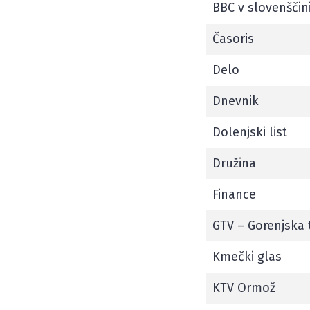
BBC v slovenščini
Časoris
Delo
Dnevnik
Dolenjski list
Družina
Finance
GTV – Gorenjska t
Kmečki glas
KTV Ormož