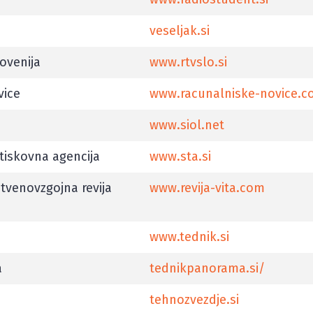
veseljak.si
lovenija
www.rtvslo.si
vice
www.racunalniske-novice.
www.siol.net
tiskovna agencija
www.sta.si
tvenovzgojna revija
www.revija-vita.com
www.tednik.si
a
tednikpanorama.si/
tehnozvezdje.si