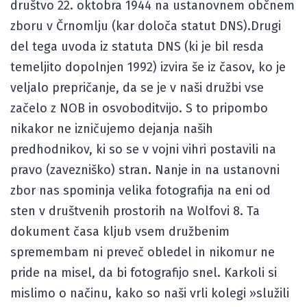
društvo 22. oktobra 1944 na ustanovnem občnem
zboru v Črnomlju (kar določa statut DNS).Drugi
del tega uvoda iz statuta DNS (ki je bil resda
temeljito dopolnjen 1992) izvira še iz časov, ko je
veljalo prepričanje, da se je v naši družbi vse
začelo z NOB in osvoboditvijo. S to pripombo
nikakor ne izničujemo dejanja naših
predhodnikov, ki so se v vojni vihri postavili na
pravo (zavezniško) stran. Nanje in na ustanovni
zbor nas spominja velika fotografija na eni od
sten v društvenih prostorih na Wolfovi 8. Ta
dokument časa kljub vsem družbenim
spremembam ni preveč obledel in nikomur ne
pride na misel, da bi fotografijo snel. Karkoli si
mislimo o načinu, kako so naši vrli kolegi »služili