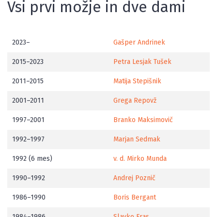
Vsi prvi možje in dve dami
2023–
Gašper Andrinek
2015–2023
Petra Lesjak Tušek
2011–2015
Matija Stepišnik
2001–2011
Grega Repovž
1997–2001
Branko Maksimovič
1992–1997
Marjan Sedmak
1992 (6 mes)
v. d. Mirko Munda
1990–1992
Andrej Poznič
1986–1990
Boris Bergant
1984–1986
Slavko Fras