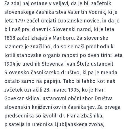
Za zdaj naj ostane v veljavi, da je bil začetnik
slovenskega časnikarstva Valentin Vodnik, ki je
leta 1797 začel urejati Lublanske novice, in da je
bil naš prvi dnevnik Slovenski narod, ki je leta
1868 začel izhajati v Mariboru. Za slovenske
razmere je značilno, da so se naši predhodniki
lotili stanovske organiziranosti po dveh tirih: leta
1904 je urednik Slovenca Ivan Štefe ustanovil
Slovensko časnikarsko društvo, ki pa je menda
ostalo samo na papirju. Tako bi lahko kot naš
začetek označili 28. marec 1905, ko je Fran
Govekar sklical ustanovni občni zbor Društva
slovenskih književnikov in časnikarjev. Za prvega
predsednika so izvolili dr. Frana Zbašnika,
pisatelja in urednika Ljubljanskega zvona,