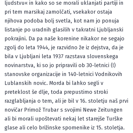
ljudstvu« in kako so se morali uklanjati partiji in
pri tem marsikaj zamolčati, vsekakor ostaja
njihova podoba bolj svetla, kot nam jo ponuja
listanje po uradnih glasilih v takratni Ljubljanski
pokrajini. Da pa naše korenine nikakor ne segajo
zgolj do leta 1944, je razvidno že iz dejstva, da je
bila v Ljubljani leta 1937 razstava slovenskega
novinarstva, ki so jo pripravili ob 30-letnici (!)
stanovske organizacije in 140-letnici Vodnikovih
Lublanskih novic. Morda bi lahko segli v
preteklost še dlje, toda prepustimo stroki
razglabljanja o tem, ali je bil v 16. stoletju naš prvi
novičar Primož Trubar s svojimi Newe Zeitungen
ali bi morali upoštevati nekaj let starejše Turške
glase ali celo brižinske spomenike iz 15. stoletja.