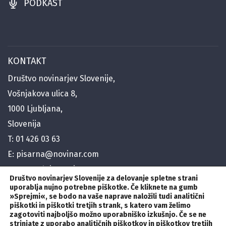
PODKAST
KONTAKT
Društvo novinarjev Slovenije,
Vošnjakova ulica 8,
1000 Ljubljana,
Slovenija
T:
01 426 03 63
E:
pisarna@novinar.com
E:
generalni@novinar.com
Društvo novinarjev Slovenije za delovanje spletne strani
E:
stik@novinar.com
uporablja nujno potrebne piškotke. Če kliknete na gumb
»Sprejmi«
,
se bodo na vaše naprave naložili tudi analitični
piškotki in piškotki tretjih strank, s katero vam želimo
zagotoviti najboljšo možno uporabniško izkušnjo. Če se ne
SLEDITE NAM
strinjate z uporabo analitičnih piškotkov in piškotkov tretjih