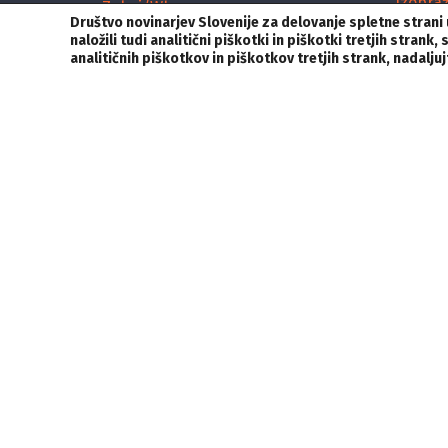
Izobra
Zakaj/Why
Društvo novinarjev Slovenije za delovanje spletne stran
Nagra
Arhiv / Archive
naložili tudi analitični piškotki in piškotki tretjih stra
analitičnih piškotkov in piškotkov tretjih strank, nadalj
Razpisi
NČR
Vložite pritožbo
KONTAKT
Društvo novinarjev Slovenije,
V
E:
generalni@novinar.com
SLEDITE NAM