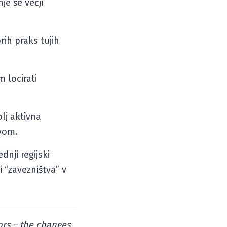
je še večji
rih praks tujih
m locirati
lj aktivna
tvom.
dnji regijski
 “zavezništva” v
ors – the changes