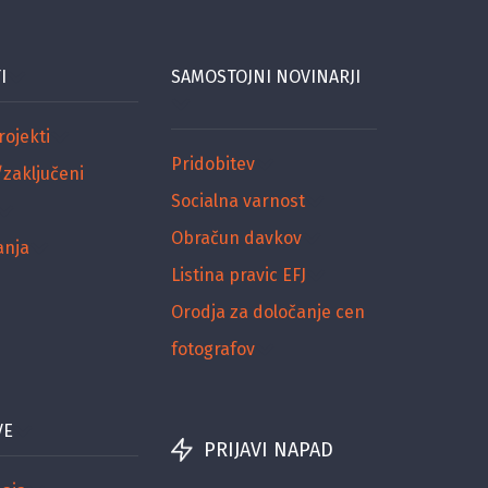
I
SAMOSTOJNI NOVINARJI
rojekti
Pridobitev
/zaključeni
Socialna varnost
Obračun davkov
anja
Listina pravic EFJ
Orodja za določanje cen
fotografov
VE
PRIJAVI NAPAD