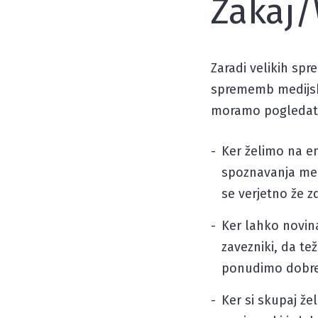
Zakaj
Zaradi velikih spr
sprememb medijski
moramo pogledati
Ker želimo na e
spoznavanja medi
se verjetno že z
Ker lahko novina
zavezniki, da t
ponudimo dobre
Ker si skupaj že