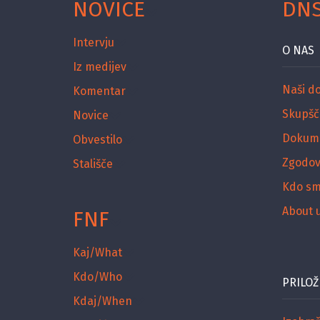
NOVICE
DN
Intervju
O NAS
Iz medijev
Naši d
Komentar
Skupšč
Novice
Dokum
Obvestilo
Zgodov
Stališče
Kdo s
About 
FNF
Kaj/What
Kdo/Who
PRILOŽ
Kdaj/When