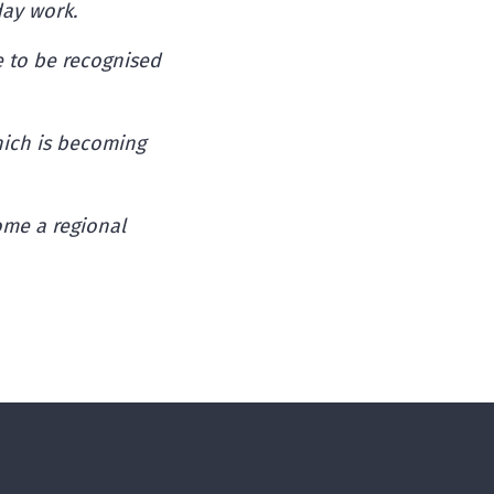
day work.
e to be recognised
hich is becoming
ome a regional