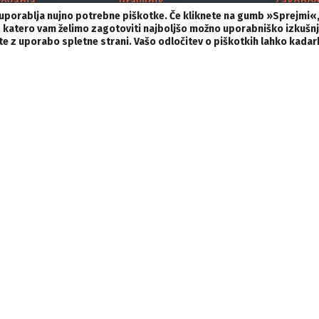
ževanja
Pravilnik
Zakonod
i uporablja nujno potrebne piškotke. Če kliknete na gumb »Sprejmi«
de
Žirija
Mediji
nk, s katero vam želimo zagotoviti najboljšo možno uporabniško izkušn
ujte z uporabo spletne strani. Vašo odločitev o piškotkih lahko kada
Prijava
Organiza
Nagrajenci
Razpis Čuvaj 2025
ošnjakova ulica 8,
1000 Ljubljana,
Slovenija
T:
01 426 03 63
E:
stik@novinar.com