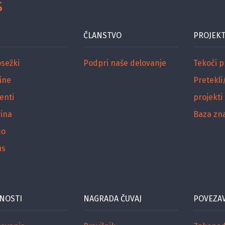
S
ČLANSTVO
PROJEKT
osežki
Podpri naše delovanje
Tekoči p
ine
Pretekli
enti
projekti
ina
Baza zn
mo
us
NOSTI
NAGRADA ČUVAJ
POVEZA