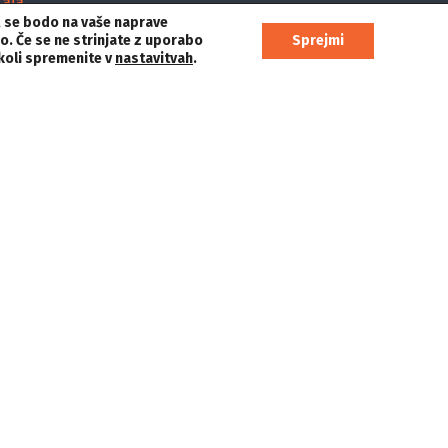
aja
,
se bodo na vaše naprave
PODKAST
jo. Če se ne strinjate z uporabo
Sprejmi
rkoli spremenite v
nastavitvah
.
cije
E:
pisarna@novinar.com