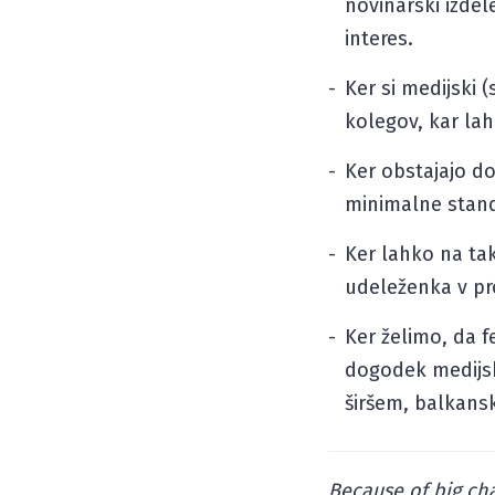
novinarski izdel
interes.
Ker si medijski 
kolegov, kar la
Ker obstajajo dob
minimalne stand
Ker lahko na tak
udeleženka v pro
Ker želimo, da f
dogodek medijsk
širšem, balkans
Because of big cha