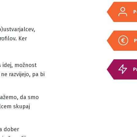
P
o)ustvarjalcev,
ofilov. Ker
P
 idej, možnost
P
e razvijejo, pa bi
pokažemo, da smo
alcem skupaj
za dober