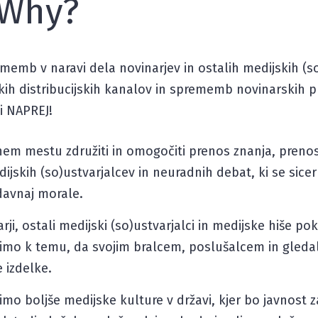
/Why?
ememb v naravi dela novinarjev in ostalih medijskih (s
h distribucijskih kanalov in sprememb novinarskih pr
 NAPREJ!
nem mestu združiti in omogočiti prenos znanja, prenos
jskih (so)ustvarjalcev in neuradnih debat, ki se sicer n
davnaj morale.
rji, ostali medijski (so)ustvarjalci in medijske hiše 
ežimo k temu, da svojim bralcem, poslušalcem in gled
 izdelke.
limo boljše medijske kulture v državi, kjer bo javnost 