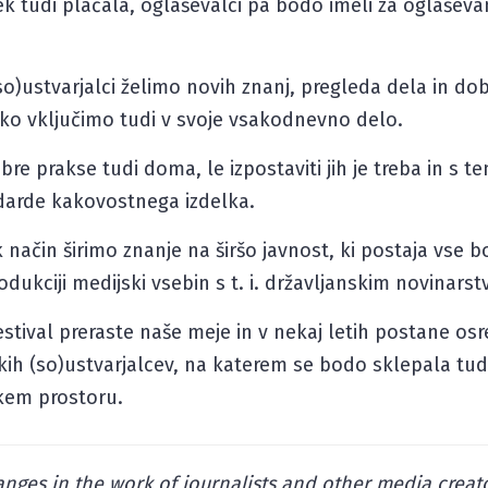
ek tudi plačala, oglaševalci pa bodo imeli za oglaševan
(so)ustvarjalci želimo novih znanj, pregleda dela in dob
hko vključimo tudi v svoje vsakodnevno delo.
re prakse tudi doma, le izpostaviti jih je treba in s te
arde kakovostnega izdelka.
 način širimo znanje na širšo javnost, ki postaja vse bo
dukciji medijski vsebin s t. i. državljanskim novinars
estival preraste naše meje in v nekaj letih postane osre
ih (so)ustvarjalcev, na katerem se bodo sklepala tudi
kem prostoru.
nges in the work of journalists and other media creat