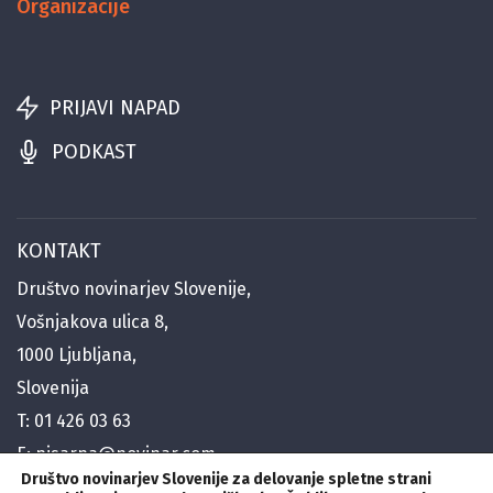
Organizacije
PRIJAVI NAPAD
PODKAST
KONTAKT
Društvo novinarjev Slovenije,
Vošnjakova ulica 8,
1000 Ljubljana,
Slovenija
T:
01 426 03 63
E:
pisarna@novinar.com
Društvo novinarjev Slovenije za delovanje spletne strani
E:
generalni@novinar.com