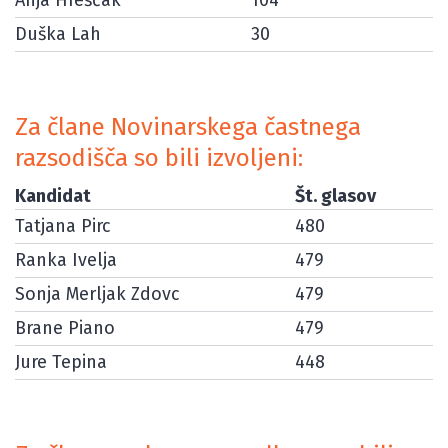
Anja Hreščak
104
Duška Lah
30
Za člane Novinarskega častnega
razsodišča so bili izvoljeni:
Kandidat
Št. glasov
Tatjana Pirc
480
Ranka Ivelja
479
Sonja Merljak Zdovc
479
Brane Piano
479
Jure Tepina
448