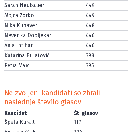
Sarah Neubauer
449
Mojca Zorko
449
Nika Kunaver
448
Nevenka Dobljekar
446
Anja Intihar
446
Katarina Bulatović
398
Petra Marc
395
Neizvoljeni kandidati so zbrali
naslednje število glasov:
Kandidat
Št. glasov
Špela Kuralt
117