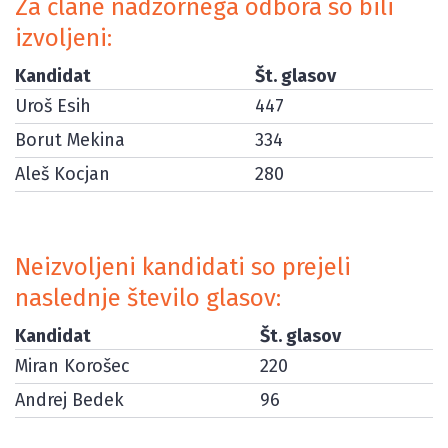
Za člane nadzornega odbora so bili
izvoljeni:
Kandidat
Št. glasov
Uroš Esih
447
Borut Mekina
334
Aleš Kocjan
280
Neizvoljeni kandidati so prejeli
naslednje število glasov:
Kandidat
Št. glasov
Miran Korošec
220
Andrej Bedek
96