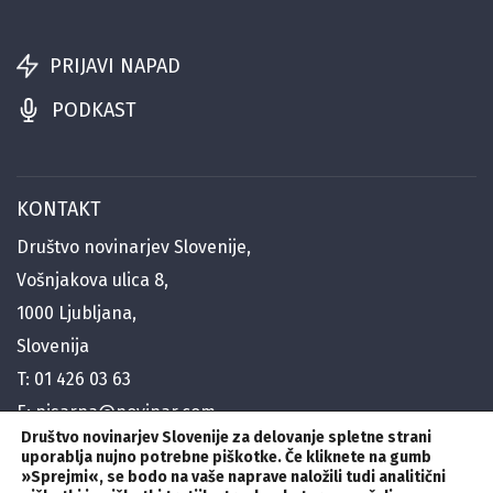
PRIJAVI NAPAD
PODKAST
KONTAKT
Društvo novinarjev Slovenije,
Vošnjakova ulica 8,
1000 Ljubljana,
Slovenija
T:
01 426 03 63
E:
pisarna@novinar.com
Društvo novinarjev Slovenije za delovanje spletne strani
E:
generalni@novinar.com
uporablja nujno potrebne piškotke. Če kliknete na gumb
E:
»Sprejmi«
stik@novinar.com
,
se bodo na vaše naprave naložili tudi analitični