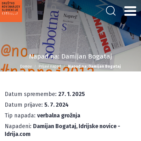
Napad na: Damijan Bogataj
Domov
Prijavi napad
Napad na: Damijan Bogataj
Datum spremembe:
27. 1. 2025
Datum prijave:
5. 7. 2024
Tip napada:
verbalna grožnja
Napadeni:
Damijan Bogataj, Idrijske novice -
Idrija.com