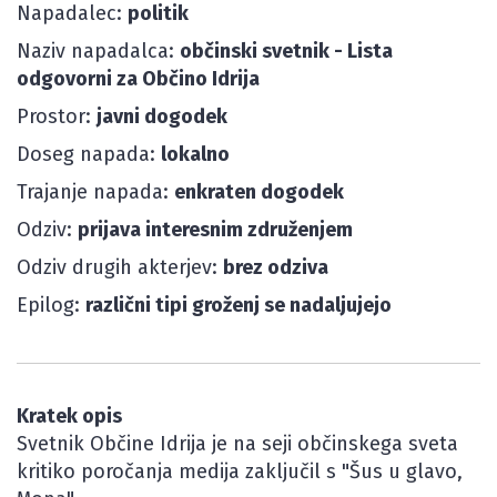
Napadalec:
politik
Naziv napadalca:
občinski svetnik - Lista
odgovorni za Občino Idrija
Prostor:
javni dogodek
Doseg napada:
lokalno
Trajanje napada:
enkraten dogodek
Odziv:
prijava interesnim združenjem
Odziv drugih akterjev:
brez odziva
Epilog:
različni tipi groženj se nadaljujejo
Kratek opis
Svetnik Občine Idrija je na seji občinskega sveta
kritiko poročanja medija zaključil s "Šus u glavo,