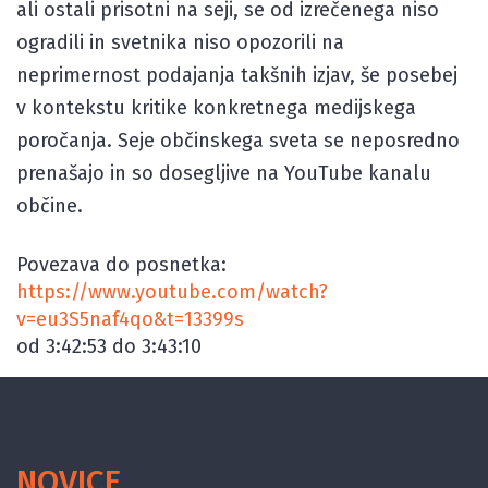
ali ostali prisotni na seji, se od izrečenega niso
ogradili in svetnika niso opozorili na
neprimernost podajanja takšnih izjav, še posebej
v kontekstu kritike konkretnega medijskega
poročanja. Seje občinskega sveta se neposredno
prenašajo in so dosegljive na YouTube kanalu
občine.
Povezava do posnetka:
https://www.youtube.com/watch?
v=eu3S5naf4qo&t=13399s
od 3:42:53 do 3:43:10
NOVICE