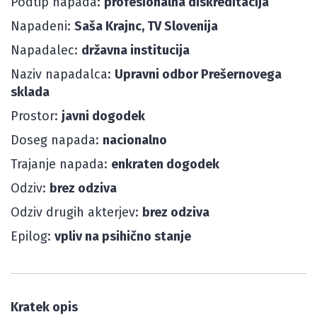
Podtip napada:
profesionalna diskreditacija
Napadeni:
Saša Krajnc, TV Slovenija
Napadalec:
državna institucija
Naziv napadalca:
Upravni odbor Prešernovega
sklada
Prostor:
javni dogodek
Doseg napada:
nacionalno
Trajanje napada:
enkraten dogodek
Odziv:
brez odziva
Odziv drugih akterjev:
brez odziva
Epilog:
vpliv na psihično stanje
Kratek opis