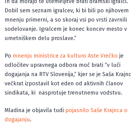
In da morajo te utemeljitve brati dramski igralci.
Dobil sem seznam igralcev, ki bi bili po njihovem
mnenju primerni, a so skoraj vsi po vrsti zavrnili
sodelovanje. Igralcem je konec koncev mesto v
umetniškem delu proslave.”
Po
mnenju ministrice za kulturo Aste Vrečko
je
odločitev upravnega odbora moč brati “v luči
dogajanja na RTV Slovenija,” kjer se je Saša Krajnc
večkrat izpostavil kot eden od aktivnih članov
sindikata, ki nasprotuje trenutnemu vodstvu.
Mladina je objavila tudi
pojasnilo Saše Krajnca o
dogajanju
.