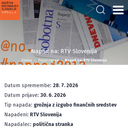
Napad na: RTV Slovenija
Domov
Prijavi napad
Napad na: RTV Slovenija
Datum spremembe:
28. 7. 2026
Datum prijave:
30. 6. 2026
Tip napada:
grožnja z izgubo finančnih sredstev
Napadeni:
RTV Slovenija
Napadalec:
politična stranka