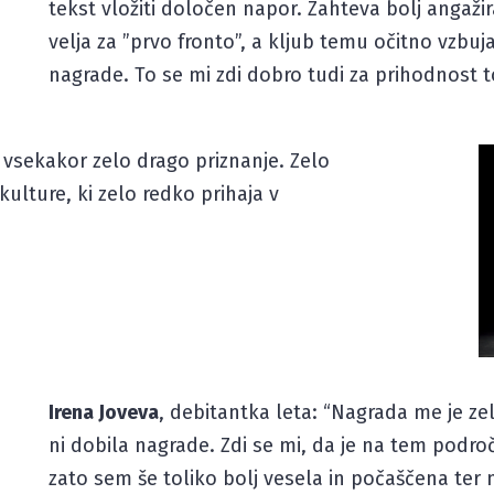
tekst vložiti določen napor. Zahteva bolj angaži
velja za ”prvo fronto”, a kljub temu očitno vzbuj
nagrade. To se mi zdi dobro tudi za prihodnost t
e vsekakor zelo drago priznanje. Zelo
ulture, ki zelo redko prihaja v
Irena Joveva
, debitantka leta: “Nagrada me je zel
ni dobila nagrade. Zdi se mi, da je na tem podro
zato sem še toliko bolj vesela in počaščena te