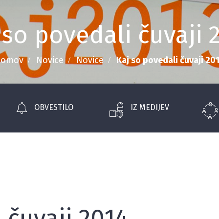
 so povedali čuvaji 
Domov
Novice
Novice
Kaj so povedali čuvaji 20
OBVESTILO
IZ MEDIJEV
 čuvaji 2014