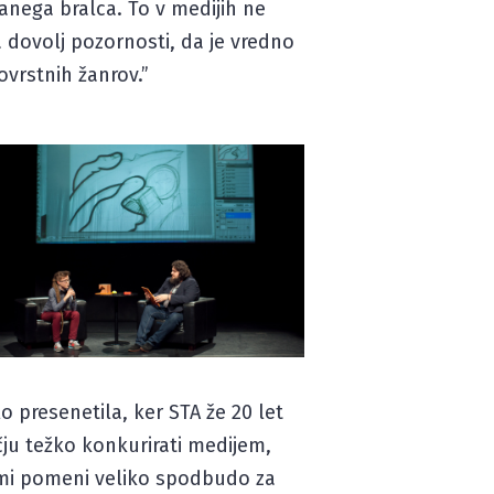
ranega bralca. To v medijih ne
a dovolj pozornosti, da je vredno
ovrstnih žanrov.”
o presenetila, ker STA že 20 let
čju težko konkurirati medijem,
r mi pomeni veliko spodbudo za