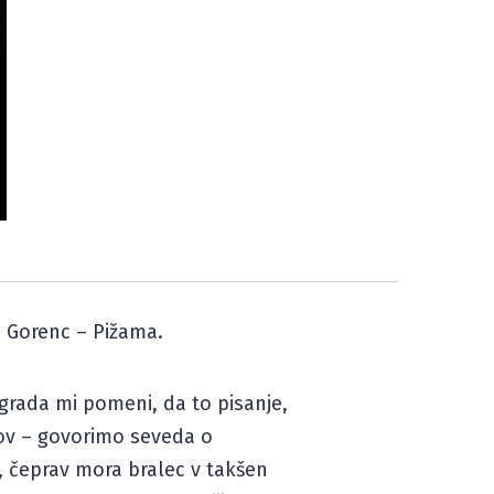
an Gorenc – Pižama.
agrada mi pomeni, da to pisanje,
tov – govorimo seveda o
 čeprav mora bralec v takšen