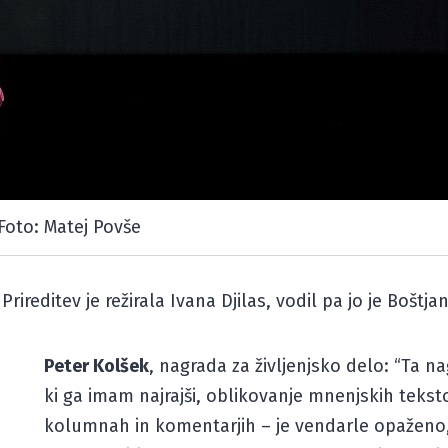
Foto: Matej Povše
rireditev je režirala Ivana Djilas, vodil pa jo je Boštj
Peter Kolšek
, nagrada za življenjsko delo: “Ta n
ki ga imam najrajši, oblikovanje mnenjskih teks
kolumnah in komentarjih – je vendarle opaženo,