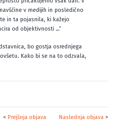
preprosto pričakujemo vsak dan. V
inavščine v medijih in posledično
e in ta pojasnila, ki kažejo
cira od objektivnosti …”
edstavnica, bo gostja osrednjega
Lovšetu. Kako bi se na to odzvala,
<
Prejšnja objava
Naslednja objava
>