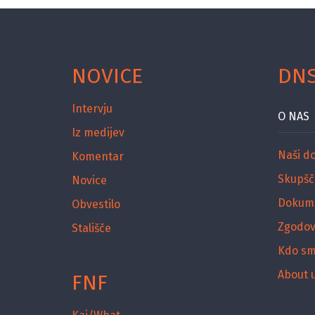
NOVICE
DN
Intervju
O NAS
Iz medijev
Naši d
Komentar
Skupšč
Novice
Dokum
Obvestilo
Zgodov
Stališče
Kdo s
About 
FNF