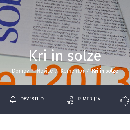
Kri in solze
Domov
Novice
Komentar
Kri in solze
OBVESTILO
IZ MEDIJEV