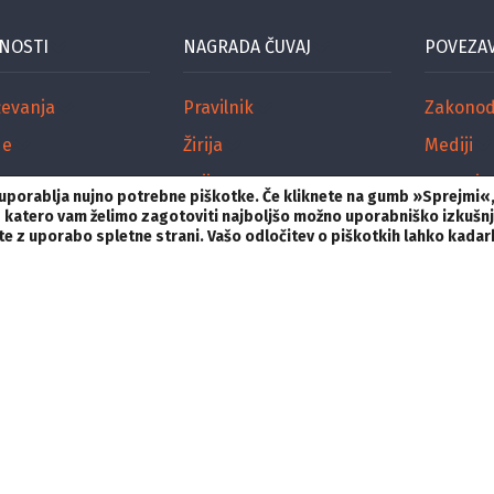
NOSTI
NAGRADA ČUVAJ
POVEZA
ževanja
Pravilnik
Zakonod
de
Žirija
Mediji
Prijava
Organiza
i uporablja nujno potrebne piškotke. Če kliknete na gumb »Sprejmi«
nk, s katero vam želimo zagotoviti najboljšo možno uporabniško izkušn
Nagrajenci
ujte z uporabo spletne strani. Vašo odločitev o piškotkih lahko kada
Razpis Čuvaj 2025
ošnjakova ulica 8,
1000 Ljubljana,
Slovenija
T:
01 426 03 63