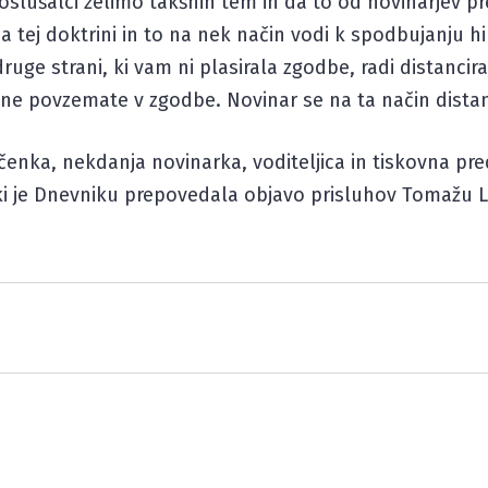
n poslušalci želimo takšnih tem in da to od novinarjev 
za tej doktrini in to na nek način vodi k spodbujanju h
ruge strani, ki vam ni plasirala zgodbe, radi distancirat
h ne povzemate v zgodbe. Novinar se na ta način distan
čenka, nekdanja novinarka, voditeljica in tiskovna pr
, ki je Dnevniku prepovedala objavo prisluhov Tomažu 