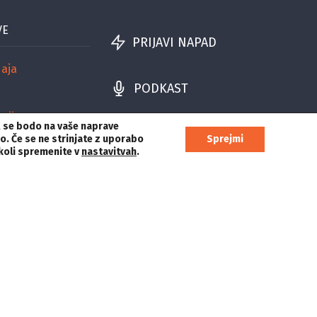
VE
PRIJAVI NAPAD
aja
PODKAST
cije
,
se bodo na vaše naprave
jo. Če se ne strinjate z uporabo
Sprejmi
rkoli spremenite v
nastavitvah
.
E:
pisarna@novinar.com