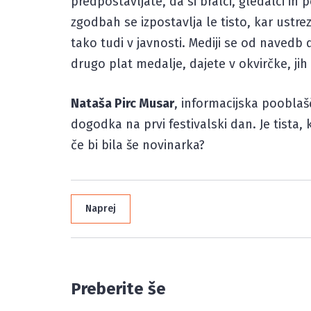
predpostavljate, da si bralci, gledalci i
zgodbah se izpostavlja le tisto, kar ustre
tako tudi v javnosti. Mediji se od navedb d
drugo plat medalje, dajete v okvirčke, ji
Nataša Pirc Musar
, informacijska pooblaš
dogodka na prvi festivalski dan. Je tista
če bi bila še novinarka?
Naprej
Preberite še