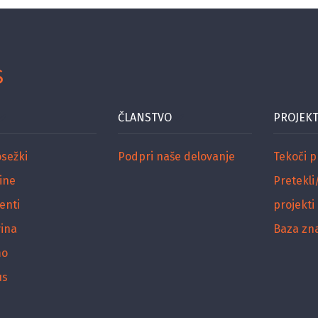
S
ČLANSTVO
PROJEKT
osežki
Podpri naše delovanje
Tekoči p
ine
Pretekli
enti
projekti
ina
Baza zn
mo
us