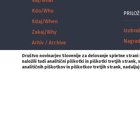
Kaj/What
Kdo/Who
PRILOŽ
Kdaj/When
Izobra
Zakaj/Why
Nagra
Arhiv / Archive
Razpisi
Društvo novinarjev Slovenije za delovanje spletne stran
naložili tudi analitični piškotki in piškotki tretjih stra
NČR
analitičnih piškotkov in piškotkov tretjih strank, nadalj
Vložite pritožbo
KONTAKT
Društvo novinarjev Slovenije,
V