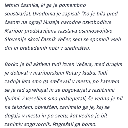
letnici časnika, ki ga je pomembno
soustvarjal. Uvodoma je zapisal: “Ko je bila pred
časom na ograji Muzeja narodne osvoboditve
Maribor predstavljena razstava osamosvojitve
Slovenije skozi časnik Večer, sem se spomnil vseh
dni in prebedenih noči v uredništvu.
Borko je bil aktiven tudi izven Večera, med drugim
je deloval v mariborskem Rotary klubu. Tudi
zadnja leta smo ga srečevali v mestu, po katerem
se je rad sprehajal in se pogovarjal z različnimi
ljudmi. Z veseljem smo poklepetali, še vedno je bil
na tekočem, obveščen, zanimalo ga je, kaj se
dogaja v mestu in po svetu, kot vedno je bil
zanimiv sogovornik. Pogrešali ga bomo.