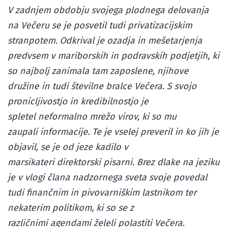
V zadnjem obdobju svojega plodnega delovanja
na Večeru se je posvetil tudi privatizacijskim
stranpotem. Odkrival je ozadja in mešetarjenja
predvsem v mariborskih in podravskih podjetjih, ki
so najbolj zanimala tam zaposlene, njihove
družine in tudi številne bralce Večera. S svojo
pronicljivostjo in kredibilnostjo je
spletel neformalno mrežo virov, ki so mu
zaupali informacije. Te je vselej preveril in ko jih je
objavil, se je od jeze kadilo v
marsikateri direktorski pisarni. Brez dlake na jeziku
je v vlogi člana nadzornega sveta svoje povedal
tudi finančnim in pivovarniškim lastnikom ter
nekaterim politikom, ki so se z
različnimi agendami želeli polastiti Večera.