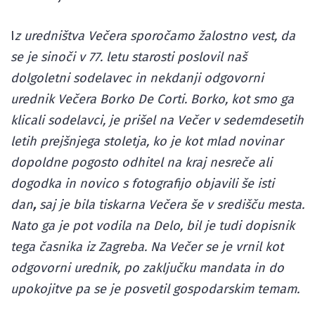
I
z uredništva Večera sporočamo žalostno vest, da
se je sinoči v 77. letu starosti poslovil naš
dolgoletni sodelavec in nekdanji odgovorni
urednik Večera Borko De Corti. Borko, kot smo ga
klicali sodelavci, je prišel na Večer v sedemdesetih
letih prejšnjega stoletja, ko je kot mlad novinar
dopoldne pogosto odhitel na kraj nesreče ali
dogodka in novico s fotografijo objavili še isti
dan
,
saj je bila tiskarna Večera še v središču mesta.
Nato ga je pot vodila na Delo, bil je tudi dopisnik
tega časnika iz Zagreba. Na Večer se je vrnil kot
odgovorni urednik, po zaključku mandata in do
upokojitve pa se je posvetil gospodarskim temam.