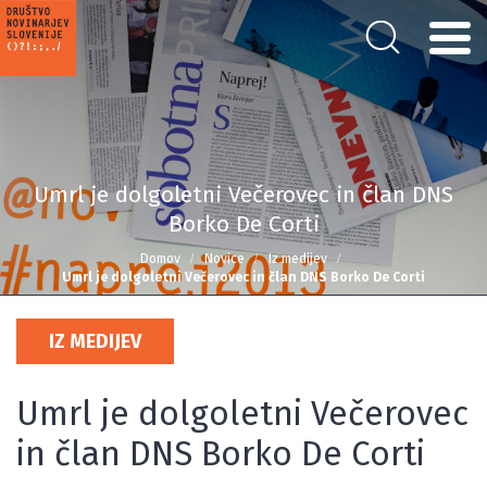
Umrl je dolgoletni Večerovec in član DNS
Borko De Corti
Domov
Novice
Iz medijev
Umrl je dolgoletni Večerovec in član DNS Borko De Corti
IZ MEDIJEV
Umrl je dolgoletni Večerovec
in član DNS Borko De Corti