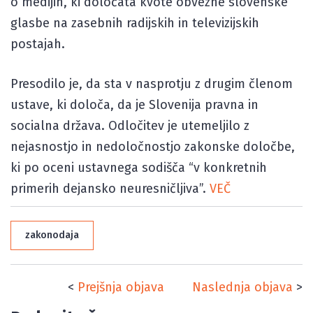
o medijih, ki določata kvote obvezne slovenske
glasbe na zasebnih radijskih in televizijskih
postajah.
Presodilo je, da sta v nasprotju z drugim členom
ustave, ki določa, da je Slovenija pravna in
socialna država. Odločitev je utemeljilo z
nejasnostjo in nedoločnostjo zakonske določbe,
ki po oceni ustavnega sodišča “v konkretnih
primerih dejansko neuresničljiva”.
VEČ
zakonodaja
<
Prejšnja objava
Naslednja objava
>