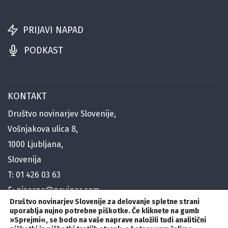
PRIJAVI NAPAD
PODKAST
KONTAKT
Društvo novinarjev Slovenije,
Vošnjakova ulica 8,
1000 Ljubljana,
Slovenija
T:
01 426 03 63
E:
pisarna@novinar.com
Društvo novinarjev Slovenije za delovanje spletne strani
E:
generalni@novinar.com
uporablja nujno potrebne piškotke. Če kliknete na gumb
E:
»Sprejmi«
stik@novinar.com
,
se bodo na vaše naprave naložili tudi analitični