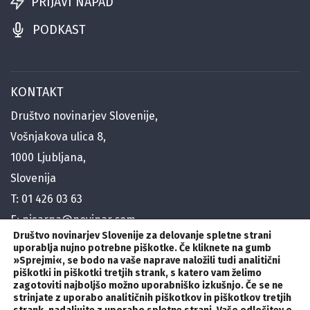
PRIJAVI NAPAD
PODKAST
KONTAKT
Društvo novinarjev Slovenije,
Vošnjakova ulica 8,
1000 Ljubljana,
Slovenija
T:
01 426 03 63
E:
pisarna@novinar.com
Društvo novinarjev Slovenije za delovanje spletne strani
E:
generalni@novinar.com
uporablja nujno potrebne piškotke. Če kliknete na gumb
E:
»Sprejmi«
stik@novinar.com
,
se bodo na vaše naprave naložili tudi analitični
piškotki in piškotki tretjih strank, s katero vam želimo
zagotoviti najboljšo možno uporabniško izkušnjo. Če se ne
SLEDITE NAM
strinjate z uporabo analitičnih piškotkov in piškotkov tretjih