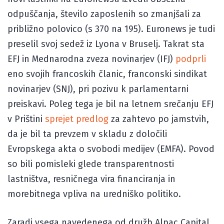
odpuščanja, število zaposlenih so zmanjšali za
približno polovico (s 370 na 195). Euronews je tudi
preselil svoj sedež iz Lyona v Bruselj. Takrat sta
EFJ in Mednarodna zveza novinarjev (IFJ)
podprli
eno svojih francoskih članic, franconski sindikat
novinarjev (SNJ), pri pozivu k parlamentarni
preiskavi. Poleg tega je bil na letnem srečanju EFJ
v Prištini
sprejet predlog
za zahtevo po jamstvih,
da je bil ta prevzem v skladu z določili
Evropskega akta o svobodi medijev (EMFA). Povod
so bili pomisleki glede transparentnosti
lastništva, resničnega vira financiranja in
morebitnega vpliva na uredniško politiko.
Zaradi vsega navedenega od družb Alpac Capital,