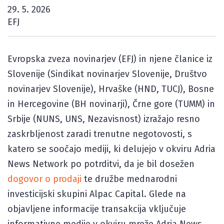
29. 5. 2026
EFJ
Evropska zveza novinarjev (EFJ) in njene članice iz
Slovenije (Sindikat novinarjev Slovenije, Društvo
novinarjev Slovenije), Hrvaške (HND, TUCJ), Bosne
in Hercegovine (BH novinarji), Črne gore (TUMM) in
Srbije (NUNS, UNS, Nezavisnost) izražajo resno
zaskrbljenost zaradi trenutne negotovosti, s
katero se soočajo mediji, ki delujejo v okviru Adria
News Network po potrditvi, da je bil dosežen
dogovor o prodaji
te družbe mednarodni
investicijski skupini Alpac Capital. Glede na
objavljene informacije transakcija vključuje
informativne medije v okviru mreže Adria News