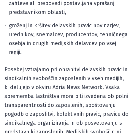
zahteve ali prepovedi postavljana vprašanj
predstavnikom oblasti,
groženj in kršitev delavskih pravic novinarjev,
urednikov, snemalcev, producentov, tehničnega
osebja in drugih medijskih delavcev po vsej
regiji.
Posebej vztrajamo pri ohranitvi delavskih pravic in
sindikalnih svoboščin zaposlenih v vseh medijih,
ki delujejo v okviru Adria News Network. Vsaka
sprememba lastništva mora biti izvedena ob polni
transparentnosti do zaposlenih, spoštovanju
pogodb o zaposlitvi, kolektivnih pravic, pravice do
sindikalnega organiziranja in ob posvetovanju s
predstavniki zaposlenih. Medijskih svoboščin ni