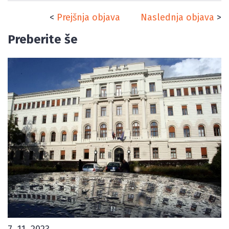
<
Prejšnja objava
Naslednja objava
>
Preberite še