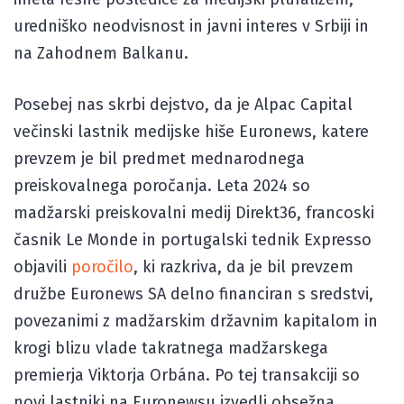
uredniško neodvisnost in javni interes v Srbiji in
na Zahodnem Balkanu.
Posebej nas skrbi dejstvo, da je Alpac Capital
večinski lastnik medijske hiše Euronews, katere
prevzem je bil predmet mednarodnega
preiskovalnega poročanja. Leta 2024 so
madžarski preiskovalni medij Direkt36, francoski
časnik Le Monde in portugalski tednik Expresso
objavili
poročilo
, ki razkriva, da je bil prevzem
družbe Euronews SA delno financiran s sredstvi,
povezanimi z madžarskim državnim kapitalom in
krogi blizu vlade takratnega madžarskega
premierja Viktorja Orbána. Po tej transakciji so
novi lastniki na Euronewsu izvedli obsežna