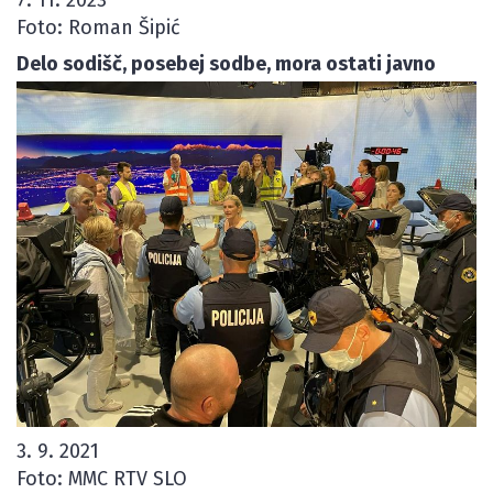
7. 11. 2023
Foto: Roman Šipić
Delo sodišč, posebej sodbe, mora ostati javno
3. 9. 2021
Foto: MMC RTV SLO