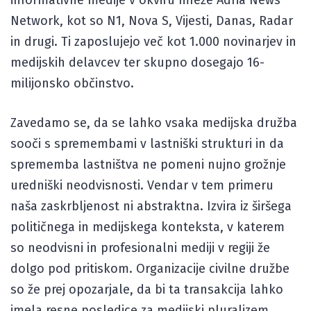
Network, kot so N1, Nova S, Vijesti, Danas, Radar
in drugi. Ti zaposlujejo več kot 1.000 novinarjev in
medijskih delavcev ter skupno dosegajo 16-
milijonsko občinstvo.
Zavedamo se, da se lahko vsaka medijska družba
sooči s spremembami v lastniški strukturi in da
sprememba lastništva ne pomeni nujno grožnje
uredniški neodvisnosti. Vendar v tem primeru
naša zaskrbljenost ni abstraktna. Izvira iz širšega
političnega in medijskega konteksta, v katerem
so neodvisni in profesionalni mediji v regiji že
dolgo pod pritiskom. Organizacije civilne družbe
so že prej opozarjale, da bi ta transakcija lahko
imela resne posledice za medijski pluralizem,