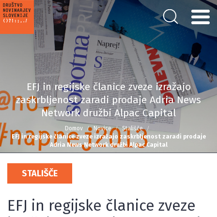
EFJ in regijske članice zveze izražajo
zaskrbljenost zaradi prodaje Adria News
Network družbi Alpac Capital
Domov
Novice
Stališče
EFJ in regijske članice zveze izražajo zaskrbljenost zaradi prodaje
Adria News Network družbi Alpac Capital
STALIŠČE
EFJ in regijske članice zveze