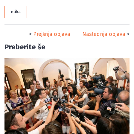
etika
<
Prejšnja objava
Naslednja objava
>
Preberite še