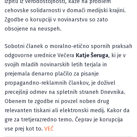
izpitu iz verodostojnosti, kaže na problem
cehovske solidarnosti v domači medijski krajini.
Zgodbe o korupciji v novinarstvu so zato
obsojene na neuspeh.
Sobotni članek o moralno-etično spornih praksah
odgovorne urednice Večera
Katje Šeruga
, ki je v
svojih mladih novinarskih letih terjala in
prejemala denarno plačilo za pisanje
propagandno-reklamnih člankov, je doživel
precejšnji odmev na spletnih straneh Dnevnika.
Obenem te zgodbe ni povzel noben drug
relevanten tiskani ali elektronski medij. Kakor da
gre za tretjerazredno temo. Čeprav je korupcija
vse prej kot to.
VEČ