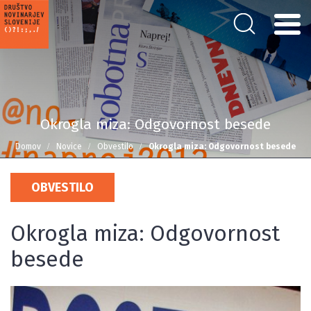
Okrogla miza: Odgovornost besede
Domov
Novice
Obvestilo
Okrogla miza: Odgovornost besede
OBVESTILO
Okrogla miza: Odgovornost
besede