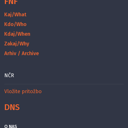
FNF
Kaj/What
Kdo/Who
Kdaj/When
Zakaj/Why
Arhiv / Archive
NČR
Vložite pritožbo
DNS
O NAS