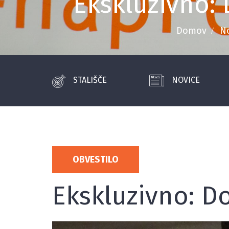
Ekskluzivno:
Domov
N
STALIŠČE
NOVICE
OBVESTILO
Ekskluzivno: D