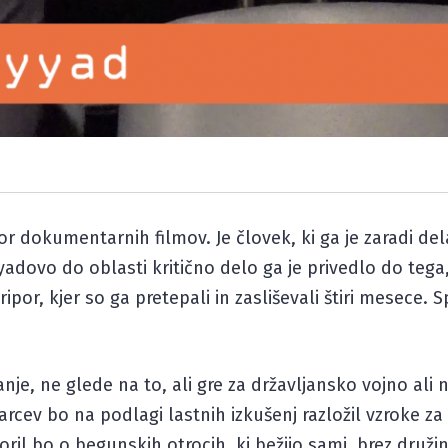
avtor dokumentarnih filmov. Je človek, ki ga je zaradi d
yyadovo do oblasti kritično delo ga je privedlo do teg
por, kjer so ga pretepali in zasliševali štiri mesece. Sp
nje, ne glede na to, ali gre za državljansko vojno ali 
arcev bo na podlagi lastnih izkušenj razložil vzroke z
il bo o begunskih otrocih, ki bežijo sami, brez družin