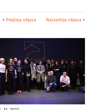
<
Prejšnja objava
Naslednja objava
>
5. 11. 2022