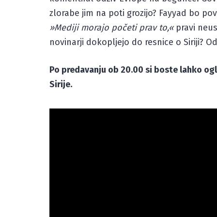
zlorabe jim na poti grozijo? Fayyad bo po
»Mediji morajo početi prav to,«
pravi neust
novinarji dokopljejo do resnice o Siriji? 
Po predavanju ob 20.00 si boste lahko ogle
Sirije.