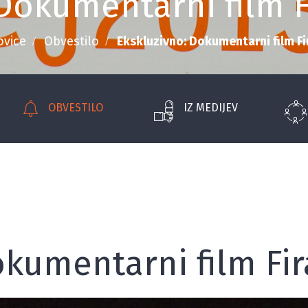
 Dokumentarni film F
ovice
Obvestilo
Ekskluzivno: Dokumentarni film F
OBVESTILO
IZ MEDIJEV
okumentarni film Fi