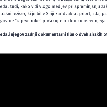
vedal tudi, kako vidi vlogo medijev pri spreminjanju 
rašni režiser, ki je bil v Siriji kar dvakrat priprt, zdaj p
Odgovore “iz prve roke” pričakujte ob koncu osrednjega
dali njegov zadnji dokumentarni film o dveh sirskih otr