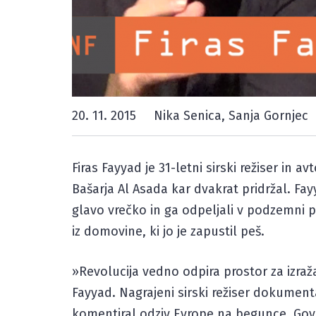
20. 11. 2015
Nika Senica, Sanja Gornjec
Firas Fayyad je 31-letni sirski režiser in 
Bašarja Al Asada kar dvakrat pridržal. Fa
glavo vrečko in ga odpeljali v podzemni pri
iz domovine, ki jo je zapustil peš.
»Revolucija vedno odpira prostor za izraža
Fayyad. Nagrajeni sirski režiser dokument
komentiral odziv Evrope na begunce. Govor