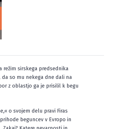
ela režim sirskega predsednika
a, da so mu nekega dne dali na
or z oblastjo ga je prisilil k begu
ne,« o svojem delu pravi Firas
a prihode beguncev v Evropo in
. Zakaj? Katere nevarnosti in