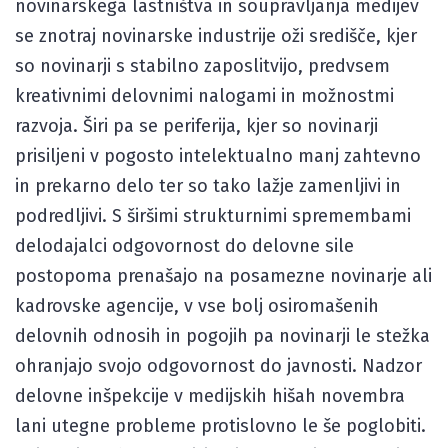
novinarskega lastništva in soupravljanja medijev
se znotraj novinarske industrije oži središče, kjer
so novinarji s stabilno zaposlitvijo, predvsem
kreativnimi delovnimi nalogami in možnostmi
razvoja. Širi pa se periferija, kjer so novinarji
prisiljeni v pogosto intelektualno manj zahtevno
in prekarno delo ter so tako lažje zamenljivi in
podredljivi. S širšimi strukturnimi spremembami
delodajalci odgovornost do delovne sile
postopoma prenašajo na posamezne novinarje ali
kadrovske agencije, v vse bolj osiromašenih
delovnih odnosih in pogojih pa novinarji le stežka
ohranjajo svojo odgovornost do javnosti. Nadzor
delovne inšpekcije v medijskih hišah novembra
lani utegne probleme protislovno le še poglobiti.