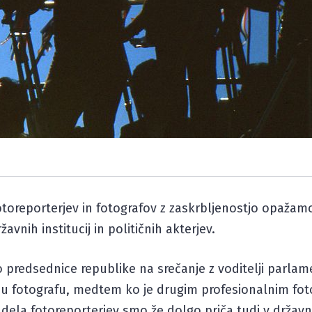
fotoreporterjev in fotografov z zaskrbljenostjo opaža
nih institucij in političnih akterjev.
lo predsednice republike na srečanje z voditelji parlam
u fotografu, medtem ko je drugim profesionalnim fo
la fotoreporterjev smo že dolgo priča tudi v državn