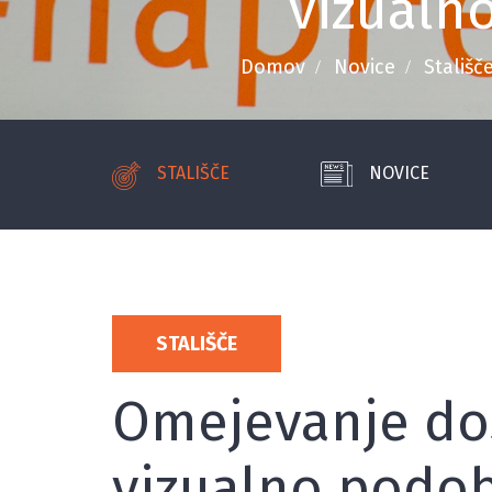
vizualn
Domov
Novice
Stališč
STALIŠČE
NOVICE
STALIŠČE
Omejevanje dos
vizualno podo