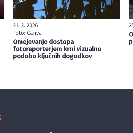
31. 3. 2026
2
Foto: Canva
O
p
Omejevanje dostopa
fotoreporterjem krni vizualno
podobo ključnih dogodkov
S