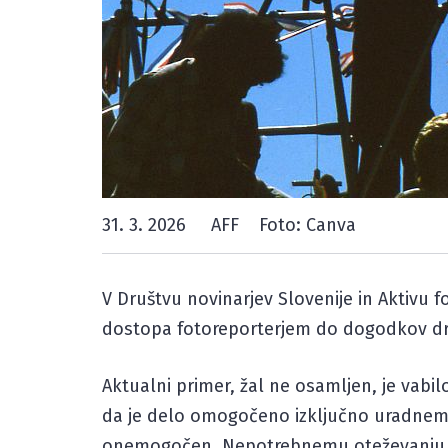
31. 3. 2026
AFF
Foto: Canva
V Društvu novinarjev Slovenije in Aktivu 
dostopa fotoreporterjem do dogodkov držav
Aktualni primer, žal ne osamljen, je vabi
da je delo omogočeno izključno uradnem
onemogočen. Nepotrebnemu oteževanju de