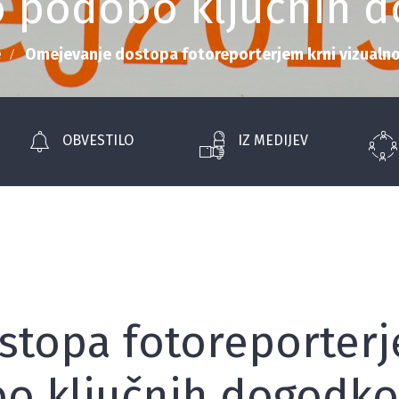
o podobo ključnih 
e
Omejevanje dostopa fotoreporterjem krni vizualn
OBVESTILO
IZ MEDIJEV
topa fotoreporterj
bo ključnih dogodk