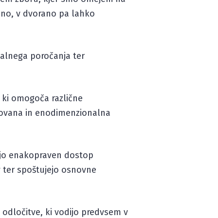
dano, v dvorano pa lahko
ualnega poročanja ter
 ki omogoča različne
orovana in enodimenzionalna
vijo enakopraven dostop
v ter spoštujejo osnovne
 odločitve, ki vodijo predvsem v