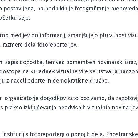
abo postavljena, na hodnikih je fotografiranje prepove
ačetku seje.
op medijev do informacij, zmanjšujejo pluralnost viz
 razmere dela fotoreporterjev.
ični zapis dogodka, temveč pomemben novinarski izraz,
m dostopa na »uradne« vizualne vire se ustvarja nadz
ju z načeli odprte in demokratične družbe.
ke in organizatorje dogodkov zato pozivamo, da zagoto
s prakso izključevanja neodvisnih vizualnih novinarje
nstitucij s fotoreporterji o pogojih dela. Enostranske