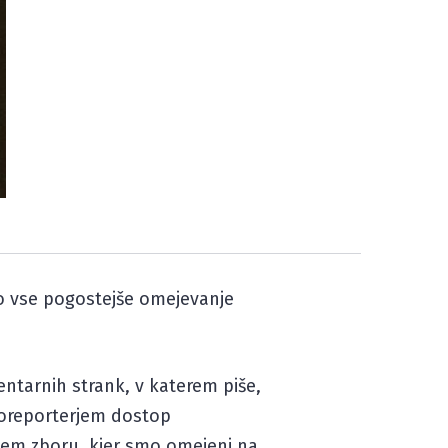
mo vse pogostejše omejevanje
entarnih strank, v katerem piše,
toreporterjem dostop
em zboru, kjer smo omejeni na