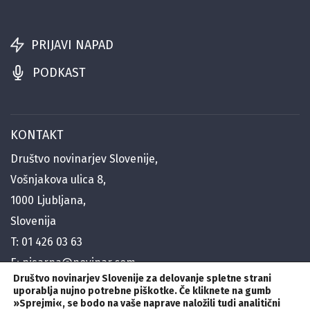
PRIJAVI NAPAD
PODKAST
KONTAKT
Društvo novinarjev Slovenije,
Vošnjakova ulica 8,
1000 Ljubljana,
Slovenija
T:
01 426 03 63
E:
pisarna@novinar.com
Društvo novinarjev Slovenije za delovanje spletne strani
E:
generalni@novinar.com
uporablja nujno potrebne piškotke. Če kliknete na gumb
E:
stik@novinar.com
»Sprejmi«
,
se bodo na vaše naprave naložili tudi analitični