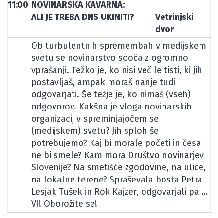
11:00
NOVINARSKA KAVARNA:
ALI JE TREBA DNS UKINITI?
Vetrinjski
dvor
Ob turbulentnih spremembah v medijskem
svetu se novinarstvo sooča z ogromno
vprašanji. Težko je, ko nisi več le tisti, ki jih
postavljaš, ampak moraš nanje tudi
odgovarjati. Še težje je, ko nimaš (vseh)
odgovorov. Kakšna je vloga novinarskih
organizacij v spreminjajočem se
(medijskem) svetu? Jih sploh še
potrebujemo? Kaj bi morale početi in česa
ne bi smele? Kam mora Društvo novinarjev
Slovenije? Na smetišče zgodovine, na ulice,
na lokalne terene? Spraševala bosta Petra
Lesjak Tušek in Rok Kajzer, odgovarjali pa …
VI! Oborožite se!