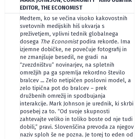
EDITOR, THE ECONOMIST
Medtem, ko se večina visoko kakovostnih
svetovnih medijskih hiš ukvarja s
preživetjem, vplivni tednik globalnega
dosega
The Economist
podira rekorde. Ima
izjemne dobičke, ne povečuje fotografij in
ne zmanjšuje besedil, ne gradi na
“zvezdništvu” novinarjev, na spletnih
omrežjih pa ga spremlja rekordno število
bralcev … Zelo netipičen poslovni model, a
zelo tipična pot do bralcev – prek
družbenih omrežij in spodbujanja
interakcije. Mark Johnson je urednik, ki skrbi
posebej za to. “Od svoje skupnosti
zahtevajte veliko in toliko boste od nje tudi
dobili,” pravi. Slovenščina prevoda za njegov
naziv sploh še ne pozna. Je torej to eden od