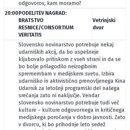
odgovorov, kam moramo?
20:00
PODELITEV NAGRAD:
BRATSTVO
Vetrinjski
RESNICE/CONSORTIUM
dvor
VERITATIS
Slovensko novinarstvo potrebuje nekaj
udarniških akcij, da bo uspešneje
kljubovalo pritiskom z vseh strani in da se
bo bolje prilagodilo neizogibnim
spremembam v medijskem svetu. Izbira
udarniško in aktivistično prenovljenega Kina
Udarnik za letošnji programski del našega
srečanja zato ni naključje. Vendar
slovensko novinarstvo potrebuje tudi več
kulture – kulture odgovornega in kritičnega
medijskega poročanja v dobro javnosti. Zato
v dvorcu, ki bo prihodnje leto sedež