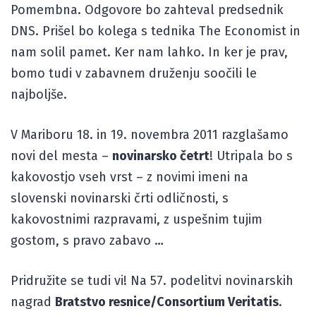
Pomembna. Odgovore bo zahteval predsednik
DNS. Prišel bo kolega s tednika The Economist in
nam solil pamet. Ker nam lahko. In ker je prav,
bomo tudi v zabavnem druženju soočili le
najboljše.
V Mariboru 18. in 19. novembra 2011 razglašamo
novi del mesta –
novinarsko četrt
! Utripala bo s
kakovostjo vseh vrst – z novimi imeni na
slovenski novinarski črti odličnosti, s
kakovostnimi razpravami, z uspešnim tujim
gostom, s pravo zabavo …
Pridružite se tudi vi! Na 57. podelitvi novinarskih
nagrad
Bratstvo resnice/Consortium Veritatis
.