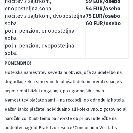
nočitev z zajtrkom,
59 EUR/osebo
enoposteljna soba
54 EUR/osebo
nočitev z zajtrkom, dvoposteljna
75 EUR/osebo
soba
60 EUR/osebo
polni penzion, enoposteljna
soba
polni penzion, dvoposteljna
soba
POMEMBNO!
Hotelska namestitev seveda ni obvezujoča za udeležbo na
dogodku, želeli smo vam le olajšati delo in urediti spanje v
neposredni bližini dogajanja, po ugodnejših cenah.
Namestitev plačate sami – na recepciji ob odhodu iz hotela.
Račun lahko plačate individualno ali kolektivno, z gotovino ali
naročilnico. Kljub temu pa morate ob prijavi udeležbe na
podelitvi nagrad Bratstvo resnice/Consortium Veritatis