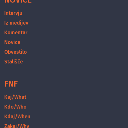
Intervju
Iz medijev
Komentar
Novice
Obvestilo
Stališče
FNF
Kaj/What
Kdo/Who
Kdaj/When
Zakaj/Why