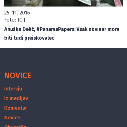
25. 11. 2016
Foto: ICIJ
Anuška Delić, #PanamaPapers: Vsak novinar mora
biti tudi preiskovalec
NOVICE
Intervju
Iz medijev
Komentar
Novice