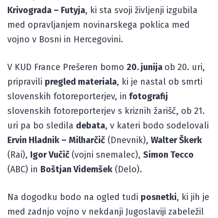
Krivograda – Futyja
, ki sta svoji življenji izgubila
med opravljanjem novinarskega poklica med
vojno v Bosni in Hercegovini.
V KUD France Prešeren bomo
20. junija
ob 20. uri,
pripravili
pregled materiala
, ki je nastal ob smrti
slovenskih fotoreporterjev, in
fotografij
slovenskih fotoreporterjev s kriznih žarišč, ob 21.
uri pa bo sledila
debata
, v kateri bodo sodelovali
Ervin Hladnik – Milharčič
(Dnevnik),
Walter Škerk
(Rai),
Igor Vučič
(vojni snemalec),
Simon Tecco
(ABC) in
Boštjan Videmšek
(Delo).
Na dogodku bodo na ogled tudi
posnetki
, ki jih je
med zadnjo vojno v nekdanji Jugoslaviji zabeležil