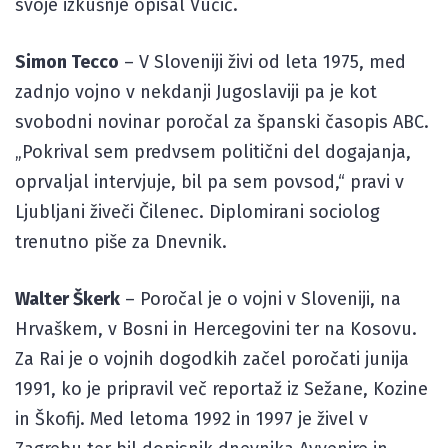
svoje izkušnje opisal Vučič.
Simon Tecco
– V Sloveniji živi od leta 1975, med
zadnjo vojno v nekdanji Jugoslaviji pa je kot
svobodni novinar poročal za španski časopis ABC.
„Pokrival sem predvsem politični del dogajanja,
oprvaljal intervjuje, bil pa sem povsod,“ pravi v
Ljubljani živeči Čilenec. Diplomirani sociolog
trenutno piše za Dnevnik.
Walter Škerk
– Poročal je o vojni v Sloveniji, na
Hrvaškem, v Bosni in Hercegovini ter na Kosovu.
Za Rai je o vojnih dogodkih začel poročati junija
1991, ko je pripravil več reportaž iz Sežane, Kozine
in Škofij. Med letoma 1992 in 1997 je živel v