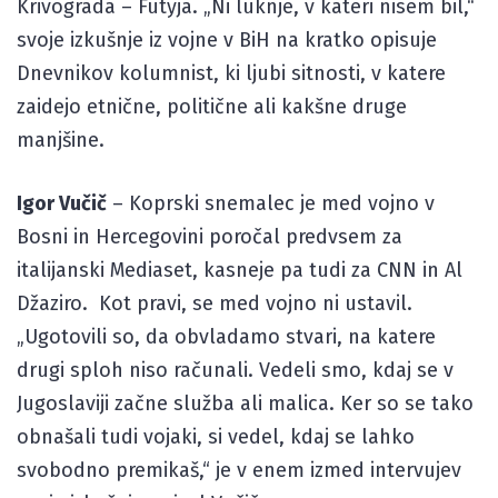
Krivograda – Futyja. „Ni luknje, v kateri nisem bil,“
svoje izkušnje iz vojne v BiH na kratko opisuje
Dnevnikov kolumnist, ki ljubi sitnosti, v katere
zaidejo etnične, politične ali kakšne druge
manjšine.
Igor Vučič
– Koprski snemalec je med vojno v
Bosni in Hercegovini poročal predvsem za
italijanski Mediaset, kasneje pa tudi za CNN in Al
Džaziro. Kot pravi, se med vojno ni ustavil.
„Ugotovili so, da obvladamo stvari, na katere
drugi sploh niso računali. Vedeli smo, kdaj se v
Jugoslaviji začne služba ali malica. Ker so se tako
obnašali tudi vojaki, si vedel, kdaj se lahko
svobodno premikaš,“ je v enem izmed intervujev