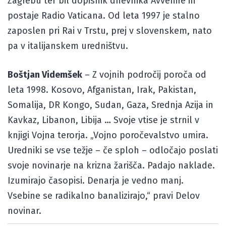
Zagrebu ter bil dopisnik dnevnika Avvenire in
postaje Radio Vaticana. Od leta 1997 je stalno
zaposlen pri Rai v Trstu, prej v slovenskem, nato
pa v italijanskem uredništvu.
Boštjan Videmšek
– Z vojnih področij poroča od
leta 1998. Kosovo, Afganistan, Irak, Pakistan,
Somalija, DR Kongo, Sudan, Gaza, Srednja Azija in
Kavkaz, Libanon, Libija … Svoje vtise je strnil v
knjigi Vojna terorja. „Vojno poročevalstvo umira.
Uredniki se vse težje – če sploh – odločajo poslati
svoje novinarje na krizna žarišča. Padajo naklade.
Izumirajo časopisi. Denarja je vedno manj.
Vsebine se radikalno banalizirajo,“ pravi Delov
novinar.