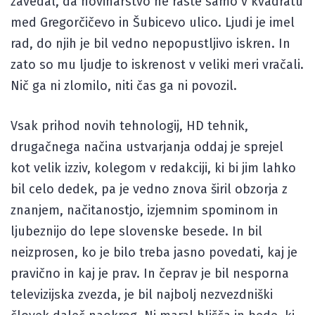
zavedal, da novinarstvo ne raste samo v kvadratu
med Gregorčičevo in Šubicevo ulico. Ljudi je imel
rad, do njih je bil vedno nepopustljivo iskren. In
zato so mu ljudje to iskrenost v veliki meri vračali.
Nič ga ni zlomilo, niti čas ga ni povozil.
Vsak prihod novih tehnologij, HD tehnik,
drugačnega načina ustvarjanja oddaj je sprejel
kot velik izziv, kolegom v redakciji, ki bi jim lahko
bil celo dedek, pa je vedno znova širil obzorja z
znanjem, načitanostjo, izjemnim spominom in
ljubeznijo do lepe slovenske besede. In bil
neizprosen, ko je bilo treba jasno povedati, kaj je
pravično in kaj je prav. In čeprav je bil nesporna
televizijska zvezda, je bil najbolj nezvezdniški