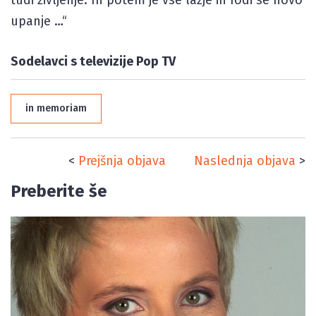
upanje …“
Sodelavci s televizije Pop TV
in memoriam
<
Prejšnja objava
Naslednja objava
>
Preberite še