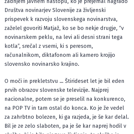
zadnjem javnem nastopu, ko je prejemal nagrado
Društva novinarjev Slovenije za življenski
prispevek k razvoju slovenskega novinarstva,
zaželel govoriti Matjaž, ko se bo nekje drugje, “v
novinarskem peklu, na levi ali desni strani tega
kotla”, srečal z vsemi, ki s peresom,
računalnikom, diktafonom ali kamero krojijo
slovensko novinarsko krajino.
O moči in prekletstvu … Štirideset let je bil eden
prvih obrazov slovenske televizije. Najprej
nacionalne, potem se je preselil na konkurenco,
na POP TV in tam ostal do konca. Ko je že vedel
za zahrbtno bolezen, ki ga razjeda, je še kar delal.
Bil je ze zelo slaboten, pa je še kar naprej hodil v