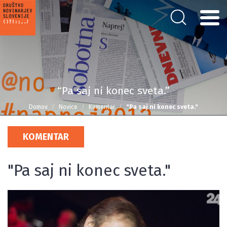
“Pa saj ni konec sveta.”
Domov
Novice
Komentar
"Pa saj ni konec sveta."
KOMENTAR
"Pa saj ni konec sveta."