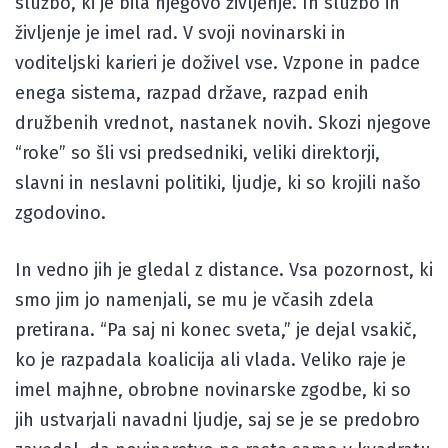
službo, ki je bila njegovo življenje. In službo in
življenje je imel rad. V svoji novinarski in
voditeljski karieri je doživel vse. Vzpone in padce
enega sistema, razpad države, razpad enih
družbenih vrednot, nastanek novih. Skozi njegove
“roke” so šli vsi predsedniki, veliki direktorji,
slavni in neslavni politiki, ljudje, ki so krojili našo
zgodovino.
In vedno jih je gledal z distance. Vsa pozornost, ki
smo jim jo namenjali, se mu je včasih zdela
pretirana. “Pa saj ni konec sveta,” je dejal vsakič,
ko je razpadala koalicija ali vlada. Veliko raje je
imel majhne, obrobne novinarske zgodbe, ki so
jih ustvarjali navadni ljudje, saj se je se predobro