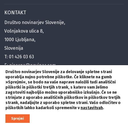
KONTAKT
Društvo novinarjev Slovenije,
Vošnjakova ulica 8,
1000 Ljubljana,
Slovenija
T:
01 426 03 63
E:
pisarna@novinar.com
Društvo novinarjev Slovenije za delovanje spletne strani
E:
generalni@novinar.com
uporablja nujno potrebne piškotke. Če kliknete na gumb
E:
stik@novinar.com
»Sprejmi«
,
se bodo na vaše naprave naložili tudi analitični
piškotki in piškotki tretjih strank, s katero vam želimo
zagotoviti najboljšo možno uporabniško izkušnjo. Če se ne
SLEDITE NAM
strinjate z uporabo analitičnih piškotkov in piškotkov tretjih
strank, nadaljujte z uporabo spletne strani. Vašo odločitev o
piškotkih lahko kadarkoli spremenite v
nastavitvah
.
© 2023, Novinar.com Vse pravice pridržane /
Politika zasebnosti
Sprejmi
Izdelava spletnih strani