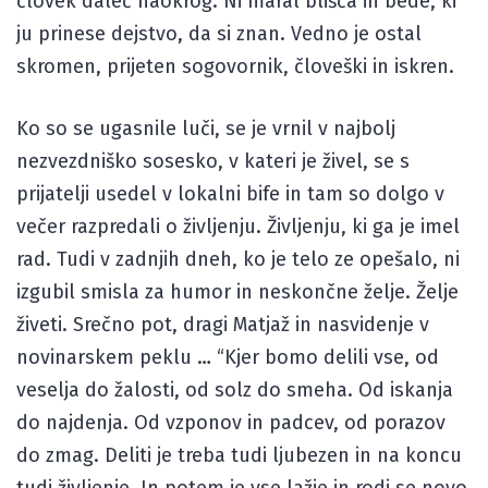
človek daleč naokrog. Ni maral blišča in bede, ki
ju prinese dejstvo, da si znan. Vedno je ostal
skromen, prijeten sogovornik, človeški in iskren.
Ko so se ugasnile luči, se je vrnil v najbolj
nezvezdniško sosesko, v kateri je živel, se s
prijatelji usedel v lokalni bife in tam so dolgo v
večer razpredali o življenju. Življenju, ki ga je imel
rad. Tudi v zadnjih dneh, ko je telo ze opešalo, ni
izgubil smisla za humor in neskončne želje. Želje
živeti. Srečno pot, dragi Matjaž in nasvidenje v
novinarskem peklu … “Kjer bomo delili vse, od
veselja do žalosti, od solz do smeha. Od iskanja
do najdenja. Od vzponov in padcev, od porazov
do zmag. Deliti je treba tudi ljubezen in na koncu
tudi življenje. In potem je vse lažje in rodi se novo