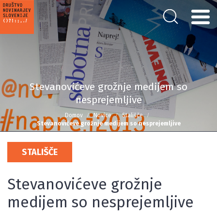
Stevanovićeve grožnje medijem so
nesprejemljive
Domov
Novice
Stališče
Stevanovićeve grožnje medijem so nesprejemljive
STALIŠČE
Stevanovićeve grožnje
medijem so nesprejemljive