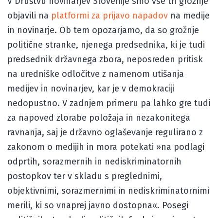
V Društvu novinarjev Slovenije smo vse tri grožnje
objavili na
platformi za prijavo napadov
na medije
in novinarje. Ob tem opozarjamo, da so grožnje
politične stranke, njenega predsednika, ki je tudi
predsednik državnega zbora, neposreden pritisk
na uredniške odločitve z namenom utišanja
medijev in novinarjev, kar je v demokraciji
nedopustno. V zadnjem primeru pa lahko gre tudi
za napoved zlorabe položaja in nezakonitega
ravnanja, saj je državno oglaševanje regulirano z
zakonom o medijih in mora potekati »na podlagi
odprtih, sorazmernih in nediskriminatornih
postopkov ter v skladu s preglednimi,
objektivnimi, sorazmernimi in nediskriminatornimi
merili, ki so vnaprej javno dostopna«. Posegi