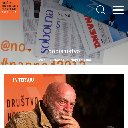
dopisništvo
Domov
Novice
dopisništvo
INTERVJU