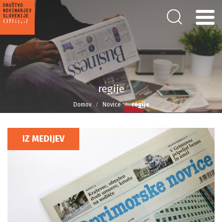
regije
Domov
Novice
regije
IZ MEDIJEV