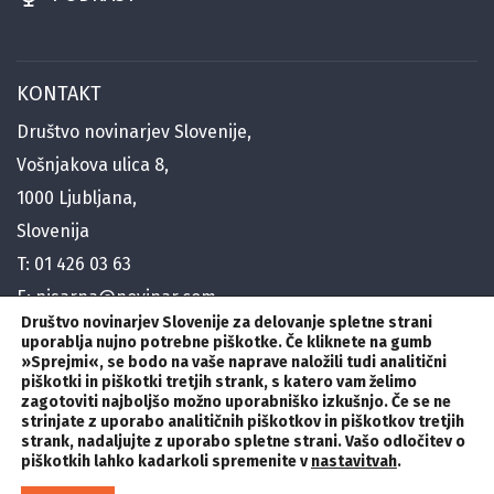
KONTAKT
Društvo novinarjev Slovenije,
Vošnjakova ulica 8,
1000 Ljubljana,
Slovenija
T:
01 426 03 63
E:
pisarna@novinar.com
Društvo novinarjev Slovenije za delovanje spletne strani
E:
generalni@novinar.com
uporablja nujno potrebne piškotke. Če kliknete na gumb
E:
stik@novinar.com
»Sprejmi«
,
se bodo na vaše naprave naložili tudi analitični
piškotki in piškotki tretjih strank, s katero vam želimo
zagotoviti najboljšo možno uporabniško izkušnjo. Če se ne
SLEDITE NAM
strinjate z uporabo analitičnih piškotkov in piškotkov tretjih
strank, nadaljujte z uporabo spletne strani. Vašo odločitev o
piškotkih lahko kadarkoli spremenite v
nastavitvah
.
© 2023, Novinar.com Vse pravice pridržane /
Politika zasebnosti