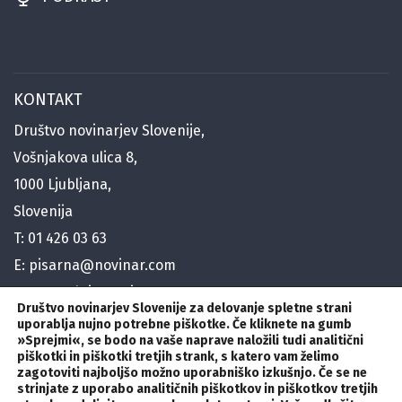
KONTAKT
Društvo novinarjev Slovenije,
Vošnjakova ulica 8,
1000 Ljubljana,
Slovenija
T:
01 426 03 63
E:
pisarna@novinar.com
E:
generalni@novinar.com
Društvo novinarjev Slovenije za delovanje spletne strani
E:
stik@novinar.com
uporablja nujno potrebne piškotke. Če kliknete na gumb
»Sprejmi«
,
se bodo na vaše naprave naložili tudi analitični
piškotki in piškotki tretjih strank, s katero vam želimo
zagotoviti najboljšo možno uporabniško izkušnjo. Če se ne
SLEDITE NAM
strinjate z uporabo analitičnih piškotkov in piškotkov tretjih