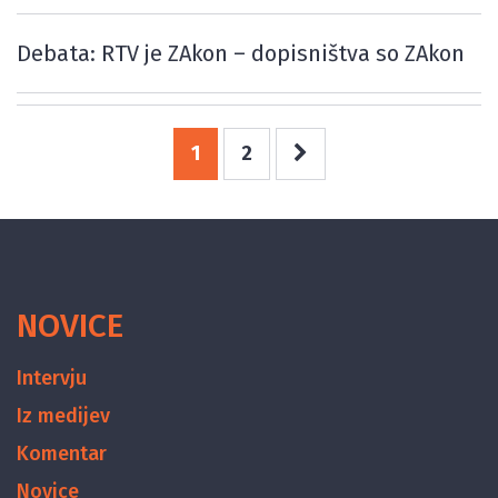
Debata: RTV je ZAkon – dopisništva so ZAkon
1
2
NOVICE
Intervju
Iz medijev
Komentar
Novice