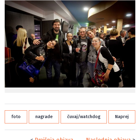
foto
nagrade
čuvaj/watchdog
Naprej