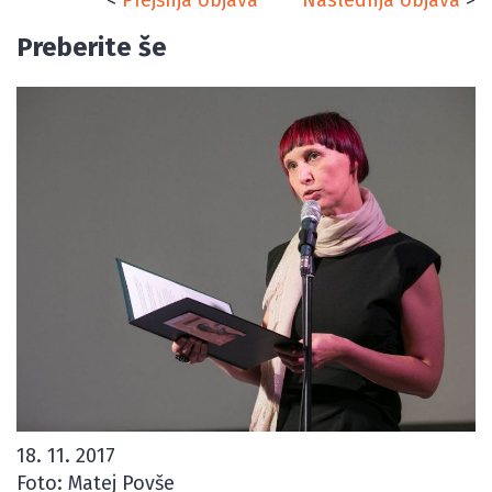
<
Prejšnja objava
Naslednja objava
>
Preberite še
18. 11. 2017
Foto: Matej Povše