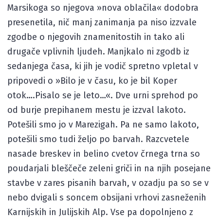
Marsikoga so njegova »nova oblačila« dodobra
presenetila, nič manj zanimanja pa niso izzvale
zgodbe o njegovih znamenitostih in tako ali
drugače vplivnih ljudeh. Manjkalo ni zgodb iz
sedanjega časa, ki jih je vodič spretno vpletal v
pripovedi o »Bilo je v času, ko je bil Koper
otok….Pisalo se je leto…«. Dve urni sprehod po
od burje prepihanem mestu je izzval lakoto.
Potešili smo jo v Marezigah. Pa ne samo lakoto,
potešili smo tudi željo po barvah. Razcvetele
nasade breskev in belino cvetov črnega trna so
poudarjali bleščeče zeleni griči in na njih posejane
stavbe v zares pisanih barvah, v ozadju pa so se v
nebo dvigali s soncem obsijani vrhovi zasneženih
Karnijskih in Julijskih Alp. Vse pa dopolnjeno z