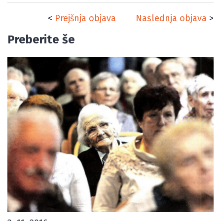
<
Prejšnja objava
Naslednja objava
>
Preberite še