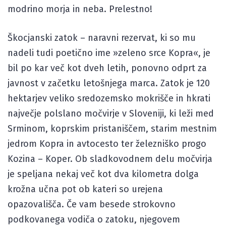
modrino morja in neba. Prelestno!
Škocjanski zatok – naravni rezervat, ki so mu
nadeli tudi poetično ime »zeleno srce Kopra«, je
bil po kar več kot dveh letih, ponovno odprt za
javnost v začetku letošnjega marca. Zatok je 120
hektarjev veliko sredozemsko mokrišče in hkrati
največje polslano močvirje v Sloveniji, ki leži med
Srminom, koprskim pristaniščem, starim mestnim
jedrom Kopra in avtocesto ter železniško progo
Kozina – Koper. Ob sladkovodnem delu močvirja
je speljana nekaj več kot dva kilometra dolga
krožna učna pot ob kateri so urejena
opazovališča. Če vam besede strokovno
podkovanega vodiča o zatoku, njegovem