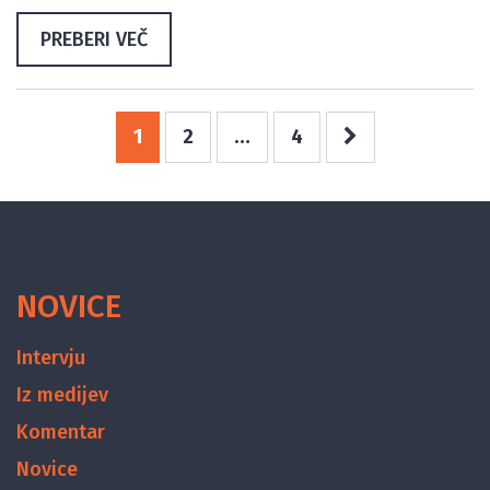
PREBERI VEČ
1
2
…
4
NOVICE
Intervju
Iz medijev
Komentar
Novice