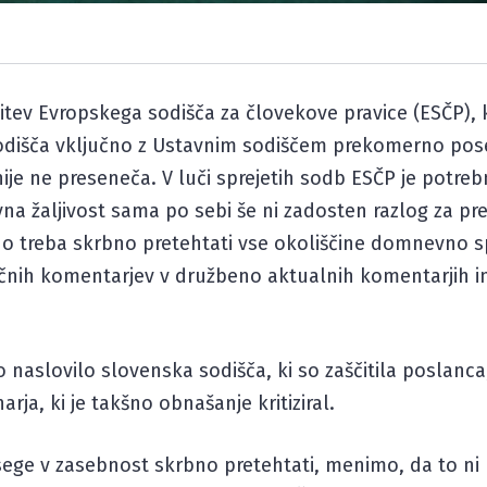
ev Evropskega sodišča za človekove pravice (ESČP), ki 
dišča vključno z Ustavnim sodiščem prekomerno pose
nije ne preseneča. V luči sprejetih sodb ESČP je potre
na žaljivost sama po sebi še ni zadosten razlog za pr
no treba skrbno pretehtati vse okoliščine domnevno s
ičnih komentarjev v družbeno aktualnih komentarjih i
naslovilo slovenska sodišča, ki so zaščitila poslanca,
ja, ki je takšno obnašanje kritiziral.
sege v zasebnost skrbno pretehtati, menimo, da to ni