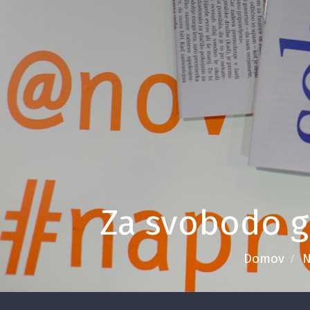
Za svobodo 
Domov
N