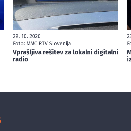
29. 10. 2020
2
Foto: MMC RTV Slovenija
F
Vprašljiva rešitev za lokalni digitalni
M
radio
i
S