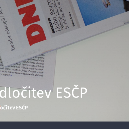
ločitev ESČP
očitev ESČP