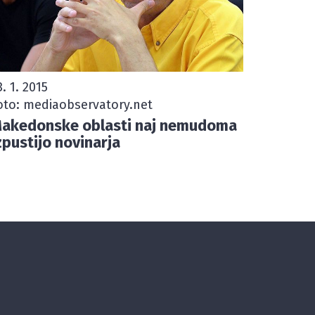
3. 1. 2015
oto: mediaobservatory.net
akedonske oblasti naj nemudoma
zpustijo novinarja