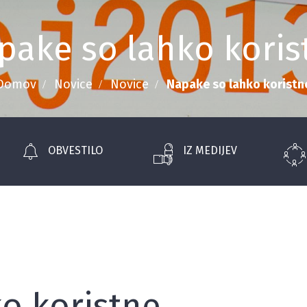
pake so lahko koris
Domov
Novice
Novice
Napake so lahko koristn
OBVESTILO
IZ MEDIJEV
o koristne