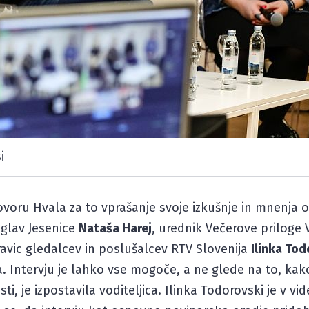
i
oru Hvala za to vprašanje svoje izkušnje in mnenja o i
iglav Jesenice
Nataša Harej
, urednik Večerove priloge
ravic gledalcev in poslušalcev RTV Slovenija
Ilinka Tod
la. Intervju je lahko vse mogoče, a ne glede na to, ka
ti, je izpostavila voditeljica. Ilinka Todorovski je v 