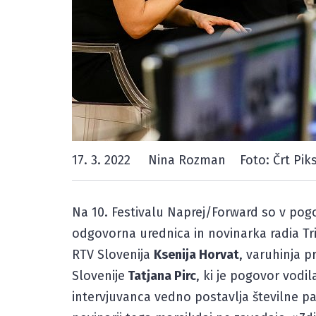
17. 3. 2022
Nina Rozman
Foto: Črt Piks
Na 10. Festivalu Naprej/Forward so v pogov
odgovorna urednica in novinarka radia Tr
RTV Slovenija
Ksenija Horvat
, varuhinja p
Slovenije
Tatjana Pirc
, ki je pogovor vodi
intervjuvanca vedno postavlja številne pas