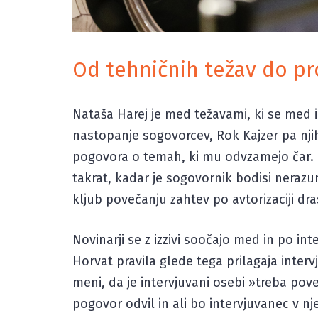
Od tehničnih težav do pr
Nataša Harej je med težavami, ki se med 
nastopanje sogovorcev, Rok Kajzer pa njih
pogovora o temah, ki mu odvzamejo čar. P
takrat, kadar je sogovornik bodisi nerazuml
kljub povečanju zahtev po avtorizaciji dr
Novinarji se z izzivi soočajo med in po int
Horvat pravila glede tega prilagaja int
meni, da je intervjuvani osebi »treba pove
pogovor odvil in ali bo intervjuvanec v n