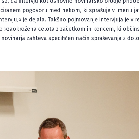
i se, da intervju kot osnovno novinarsko orodje pridob
ficiranem pogovoru med nekom, ki sprašuje v imenu jav
tervju,« je dejala. Takšno pojmovanje intervjuja je v r
 je »zaokrožena celota z začetkom in koncem, ki obči
d novinarja zahteva specifičen način spraševanja z dol