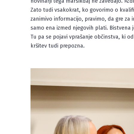
novinarji tega marsikdaj ne zavedajo. »Zd
Zato tudi vsakokrat, ko govorimo o kvali
zanimivo informacijo, pravimo, da gre za in
samo ena izmed njegovih plati. Bistvena
Tu pa se pojavi vprašanje občinstva, ki o
kršitev tudi prepozna.