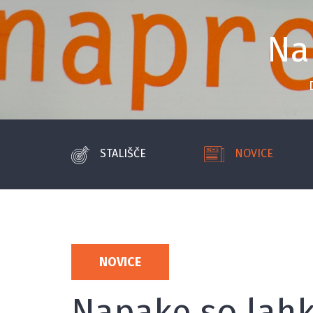
Na
STALIŠČE
NOVICE
NOVICE
Napake so lahk