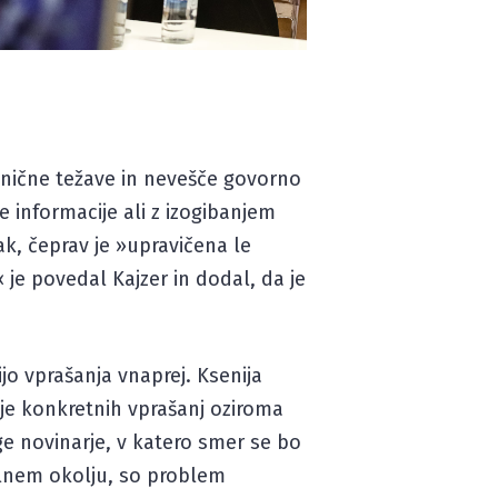
ehnične težave in nevešče govorno
 informacije ali z izogibanjem
k, čeprav je »upravičena le
« je povedal Kajzer in dodal, da je
ijo vprašanja vnaprej. Ksenija
je konkretnih vprašanj oziroma
uge novinarje, v katero smer se bo
kalnem okolju, so problem