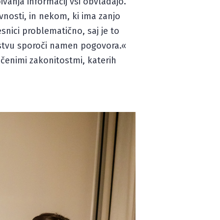
ivanja informacij vsi obvladajo.
nosti, in nekom, ki ima zanjo
esnici problematično, saj je to
nstvu sporoči namen pogovora.«
očenimi zakonitostmi, katerih