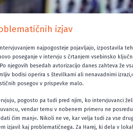
oblematičnih izjav
intervjuvanjem najpogosteje pojavljajo, izpostavila t
ovo poseganje v intervju s črtanjem vsebinsko ključne
o njegovih besedah avtorizacijo danes zahteva že vsa
jiv bodisi operira s številkami ali nenavadnimi izrazi,
astičnih posegov v prispevke malo.
ervjuju, pogosto pa tudi pred njim, ko intervjuvanci žel
ervjuvancu, vendar temu v nobenem primeru ne posredu
dati čim manj«. Nikoli ne ve, kar velja tudi za vse dr
jem izjavil kaj problematičnega. Za Harej, ki dela v lo