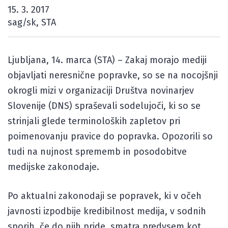
15. 3. 2017
sag/sk, STA
Ljubljana, 14. marca (STA) – Zakaj morajo mediji
objavljati neresnične popravke, so se na nocojšnji
okrogli mizi v organizaciji Društva novinarjev
Slovenije (DNS) spraševali sodelujoči, ki so se
strinjali glede terminoloških zapletov pri
poimenovanju pravice do popravka. Opozorili so
tudi na nujnost sprememb in posodobitve
medijske zakonodaje.
Po aktualni zakonodaji se popravek, ki v očeh
javnosti izpodbije kredibilnost medija, v sodnih
sporih, če do njih pride, smatra predvsem kot