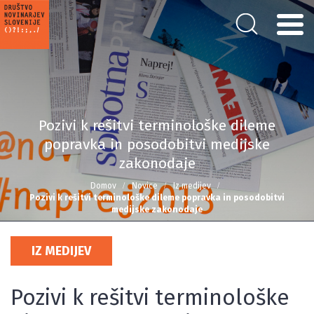
Pozivi k rešitvi terminološke dileme
popravka in posodobitvi medijske
zakonodaje
Domov
Novice
Iz medijev
Pozivi k rešitvi terminološke dileme popravka in posodobitvi
medijske zakonodaje
IZ MEDIJEV
Pozivi k rešitvi terminološke