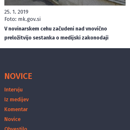
25. 1. 2019
Foto: mk.gov.si
V novinarskem cehu začudeni nad vnovično
preložitvijo sestanka o medijski zakonodaji
NOVICE
Intervju
Iz medijev
Komentar
Novice
Obvestilo