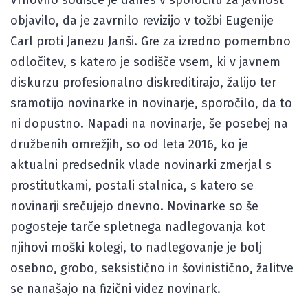
objavilo, da je zavrnilo revizijo v tožbi Eugenije
Carl proti Janezu Janši. Gre za izredno pomembno
odločitev, s katero je sodišče vsem, ki v javnem
diskurzu profesionalno diskreditirajo, žalijo ter
sramotijo novinarke in novinarje, sporočilo, da to
ni dopustno. Napadi na novinarje, še posebej na
družbenih omrežjih, so od leta 2016, ko je
aktualni predsednik vlade novinarki zmerjal s
prostitutkami, postali stalnica, s katero se
novinarji srečujejo dnevno. Novinarke so še
pogosteje tarče spletnega nadlegovanja kot
njihovi moški kolegi, to nadlegovanje je bolj
osebno, grobo, seksistično in šovinistično, žalitve
se nanašajo na fizični videz novinark.