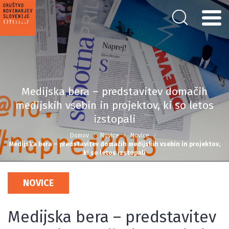
Medijska bera – predstavitev domačih
medijskih vsebin in projektov, ki so letos
izstopali
Domov
Novice
Novice
Medijska bera – predstavitev domačih medijskih vsebin in projektov,
ki so letos izstopali
NOVICE
Medijska bera – predstavitev