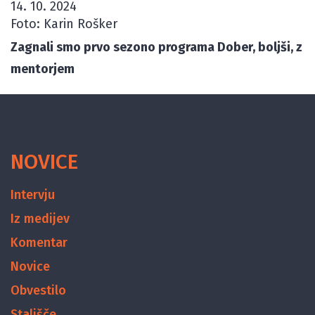
14. 10. 2024
Foto: Karin Rošker
Zagnali smo prvo sezono programa Dober, boljši, z
mentorjem
NOVICE
Intervju
Iz medijev
Komentar
Novice
Obvestilo
Stališče