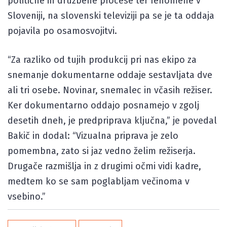
politične in družbene procese ter fenomene v
Sloveniji, na slovenski televiziji pa se je ta oddaja
pojavila po osamosvojitvi.
“Za razliko od tujih produkcij pri nas ekipo za
snemanje dokumentarne oddaje sestavljata dve
ali tri osebe. Novinar, snemalec in včasih režiser.
Ker dokumentarno oddajo posnamejo v zgolj
desetih dneh, je predpriprava ključna,” je povedal
Bakič in dodal: “Vizualna priprava je zelo
pomembna, zato si jaz vedno želim režiserja.
Drugače razmišlja in z drugimi očmi vidi kadre,
medtem ko se sam poglabljam večinoma v
vsebino.”