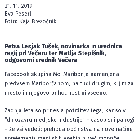
21. 11. 2019
Eva Peserl
Foto: Kaja Brezočnik
Petra Lesjak Tušek, novinarka in urednica
regij pri Večeru ter Matija Stepišnik,
odgovorni urednik Večera
Facebook skupina Moj Maribor je namenjena
predvsem Mariborčanom, pa tudi drugim, ki jim za
mesto in njegovo prihodnost ni vseeno.
Zadnja leta so prinesla potrditev tega, kar so v
“dinozavru medijske industrije” – časopisni panogi
– že vsi vedeli: prehoda občinstva na nove načine
sprejemanja medijskih vsebin ni več mogoče