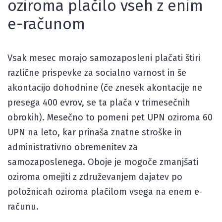
oziroma plačilo vseh z enim
e-računom
Vsak mesec morajo samozaposleni plačati štiri
različne prispevke za socialno varnost in še
akontacijo dohodnine (če znesek akontacije ne
presega 400 evrov, se ta plača v trimesečnih
obrokih). Mesečno to pomeni pet UPN oziroma 60
UPN na leto, kar prinaša znatne stroške in
administrativno obremenitev za
samozaposlenega. Oboje je mogoče zmanjšati
oziroma omejiti z združevanjem dajatev po
položnicah oziroma plačilom vsega na enem e-
računu.