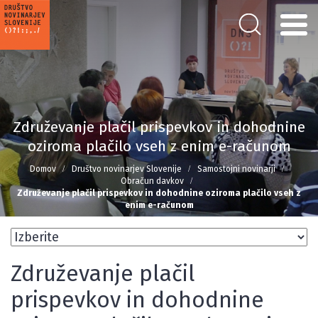
Združevanje plačil prispevkov in dohodnine
oziroma plačilo vseh z enim e-računom
Domov
Društvo novinarjev Slovenije
Samostojni novinarji
Obračun davkov
Združevanje plačil prispevkov in dohodnine oziroma plačilo vseh z
enim e-računom
Združevanje plačil
prispevkov in dohodnine