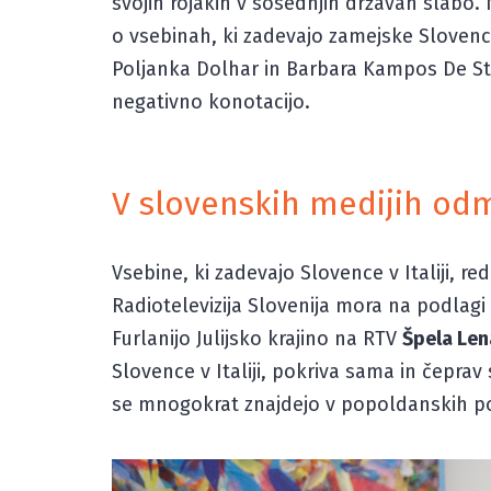
svojih rojakih v sosednjih državah slabo
o vsebinah, ki zadevajo zamejske Slovenc
Poljanka Dolhar in Barbara Kampos De Stef
negativno konotacijo.
V slovenskih medijih odm
Vsebine, ki zadevajo Slovence v Italiji, 
Radiotelevizija Slovenija mora na podlagi
Furlanijo Julijsko krajino na RTV
Špela Len
Slovence v Italiji, pokriva sama in čeprav s
se mnogokrat znajdejo v popoldanskih por