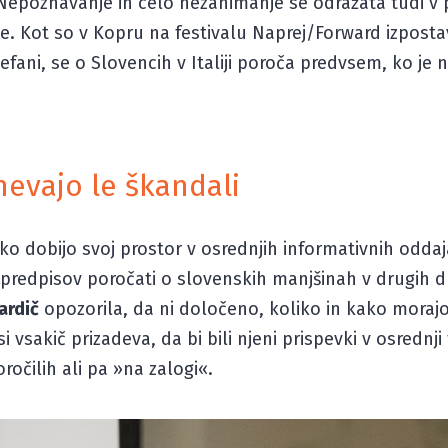
. Nepoznavanje in celo nezanimanje se odražata tudi v 
e. Kot so v Kopru na festivalu Naprej/Forward izposta
ani, se o Slovencih v Italiji poroča predvsem, ko je 
evajo le škandali
redko dobijo svoj prostor v osrednjih informativnih odd
 predpisov poročati o slovenskih manjšinah v drugih d
ardič
opozorila, da ni določeno, koliko in kako morajo
i vsakič prizadeva, da bi bili njeni prispevki v osrednji 
očilih ali pa »na zalogi«.