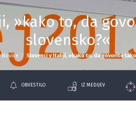
iji, »kako to, da gov
slovensko?«
Novice
Slovenci v Italiji, »kako to, da govorite ta
OBVESTILO
IZ MEDIJEV