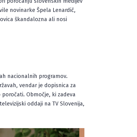
pri poročanju slovenskih medijev
vile novinarke Špela Lenardič,
novica škandalozna ali nosi
ajah nacionalnih programov.
ržavah, vendar je dopisnica za
 poročati. Območje, ki zadeva
televizijski oddaji na TV Slovenija,