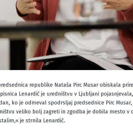
predsednica republike Nataša Pirc Musar obiskala pri
isnica Lenardič je uredništvu v Ljubljani pojasnjeva
 dan, ko je odmeval spodrsljaj predsednice Pirc Musar,
dništvu veliko bolj zagreti in zgodba je dobila mesto v 
talim,« je strnila Lenardič.