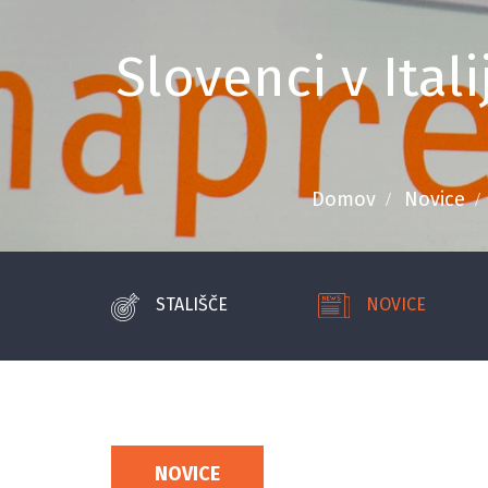
Slovenci v Ital
Domov
Novice
STALIŠČE
NOVICE
NOVICE