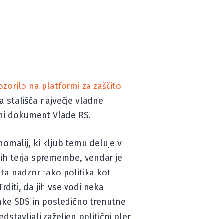
zorilo na platformi za zaščito
 stališča največje vladne
adni dokument Vlade RS.
nomalij, ki kljub temu deluje v
lih terja spremembe, vendar je
eta nadzor tako politika kot
rditi, da jih vse vodi neka
ranke SDS in posledično trenutne
edstavljali zaželjen politični plen