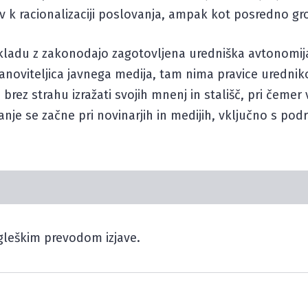
k racionalizaciji poslovanja, ampak kot posredno gro
kladu z zakonodajo zagotovljena uredniška avtonomija 
tanoviteljica javnega medija, tam nima pravice uredni
 brez strahu izražati svojih mnenj in stališč, pri čeme
anje se začne pri novinarjih in medijih, vključno s pod
ngleškim prevodom izjave.