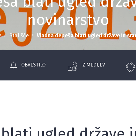
ša blati ugled držav
novinarstvo
e
Stališče
Vladna depeša blati ugled države in sr
OBVESTILO
IZ MEDIJEV
blati ugled države i