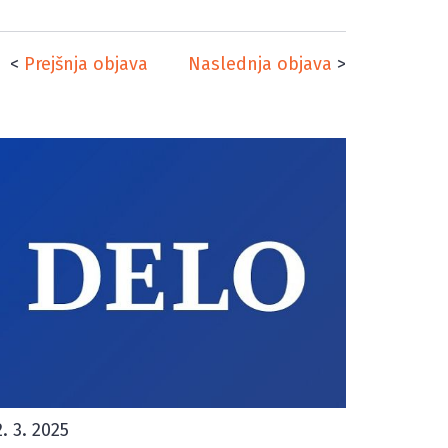
<
Prejšnja objava
Naslednja objava
>
2. 3. 2025