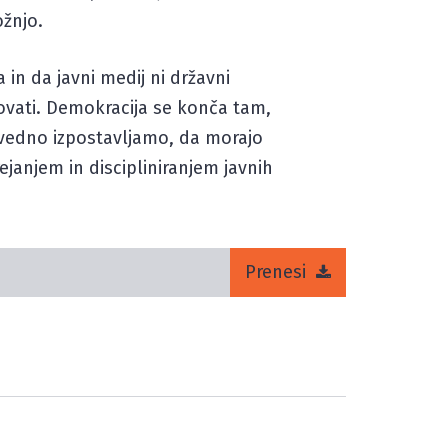
žnjo.
in da javni medij ni državni
kovati. Demokracija se konča tam,
r vedno izpostavljamo, da morajo
rejanjem in discipliniranjem javnih
Prenesi