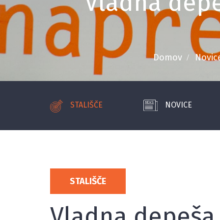
Vladna depe
Domov
Novic
STALIŠČE
NOVICE
STALIŠČE
Vladna depeša 