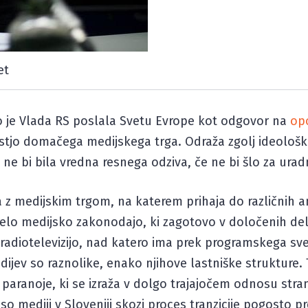
et
jo je Vlada RS poslala Svetu Evrope kot odgovor na
opo
ostjo domačega medijskega trga. Odraža zgolj ideološka
ka ne bi bila vredna resnega odziva, če ne bi šlo za ur
a z medijskim trgom, na katerem prihaja do različnih a
arelo medijsko zakonodajo, ki zagotovo v določenih de
 radiotelevizijo, nad katero ima prek programskega sv
ijev so raznolike, enako njihove lastniške strukture. T
ek paranoje, ki se izraža v dolgo trajajočem odnosu st
so mediji v Sloveniji skozi proces tranzicije pogosto pr