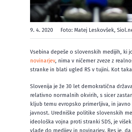
9. 4. 2020
Foto: Matej Leskovšek, Siol.n
Vsebina depeše o slovenskih medijih, ki 
novinarjev
, nima v ničemer zveze z realn
stranke in blati ugled RS v tujini. Kot ta
Slovenija je že 30 let demokratična držav
relativno normalnih okvirih, s sicer zast
kljub temu evropsko primerljiva, in javno
javnost. Uredniške politike slovenskih med
ideološka vojna proti stranki SDS, je viš
vlade do medijev in novinarjev. Res je, da 