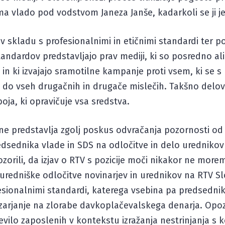
oma vlado pod vodstvom Janeza Janše, kadarkoli se ji je
jo v skladu s profesionalnimi in etičnimi standardi ter 
ndardov predstavljajo prav mediji, ki so posredno al
in ki izvajajo sramotilne kampanje proti vsem, ki se s 
st do vseh drugačnih in drugače mislečih. Takšno delov
ja, ki opravičuje vsa sredstva.
ne predstavlja zgolj poskus odvračanja pozornosti od
dsednika vlade in SDS na odločitve in delo urednikov 
rili, da izjav o RTV s pozicije moči nikakor ne morem
uredniške odločitve novinarjev in urednikov na RTV Sl
sionalnimi standardi, katerega vsebina pa predsedniku 
zarjanje na zlorabe davkoplačevalskega denarja. Opo
evilo zaposlenih v kontekstu izražanja nestrinjanja s