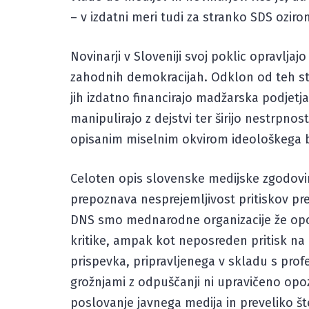
– v izdatni meri tudi za stranko SDS ozir
Novinarji v Sloveniji svoj poklic opravlja
zahodnih demokracijah. Odklon od teh sta
jih izdatno financirajo madžarska podjetja 
manipulirajo z dejstvi ter širijo nestrpno
opisanim miselnim okvirom ideološkega bo
Celoten opis slovenske medijske zgodovi
prepoznava nesprejemljivost pritiskov pre
DNS smo mednarodne organizacije že opozo
kritike, ampak kot neposreden pritisk na 
prispevka, pripravljenega v skladu s profe
grožnjami z odpuščanji ni upravičeno opo
poslovanje javnega medija in preveliko št