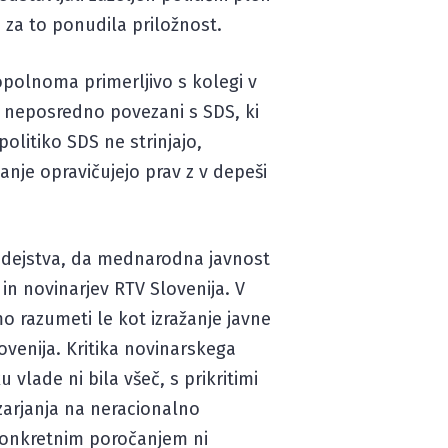
 za to ponudila priložnost.
popolnoma primerljivo s kolegi v
i neposredno povezani s SDS, ki
politiko SDS ne strinjajo,
anje opravičujejo prav z v depeši
 dejstva, da mednarodna javnost
in novinarjev RTV Slovenija. V
o razumeti le kot izražanje javne
ovenija. Kritika novinarskega
vlade ni bila všeč, s prikritimi
zarjanja na neracionalno
 konkretnim poročanjem ni