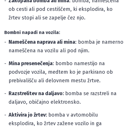
Zakopana bomba ali mina
: bomba, nameščena
ob cesti ali pod cestiščem, ki eksplodira, ko
žrtev stopi ali se zapelje čez njo.
Bombni napadi na vozila:
Nameščena naprava ali mina
: bomba je namerno
nameščena na vozilu ali pod njim.
Mina presenečenja
: bombo namestijo na
podvozje vozila, medtem ko je parkirano ob
prebivališču ali delovnem mestu žrtve.
Razstrelitev na daljavo:
bomba se razstreli na
daljavo, običajno elektronsko.
Aktivira jo žrtev:
bomba v avtomobilu
eksplodira, ko žrtev zažene vozilo in ga